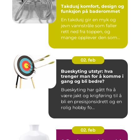
Takdusj komfort, design og
funksjon på baderommet
En takdusj gir en myk og
jevn vannstråle som faller
rett ned fra toppen, og
mange opplever den som
m...
02. feb
Bueskyting utstyr: hva
trenger man for å komme i
gang og bli bedre?
Bueskyting har gått fra å
være jakt og krigføring til å
bli en presisjonsidrett og en
rolig hobby fo...
02. feb