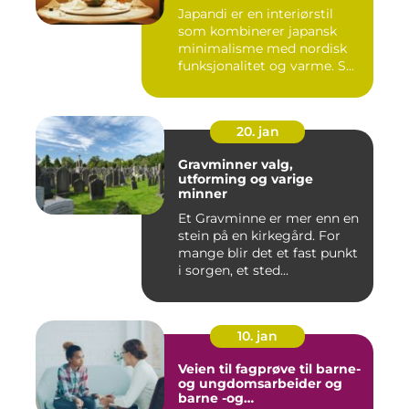
Japandi er en interiørstil
som kombinerer japansk
minimalisme med nordisk
funksjonalitet og varme. S...
20. jan
Gravminner valg,
utforming og varige
minner
Et Gravminne er mer enn en
stein på en kirkegård. For
mange blir det et fast punkt
i sorgen, et sted...
10. jan
Veien til fagprøve til barne-
og ungdomsarbeider og
barne -og