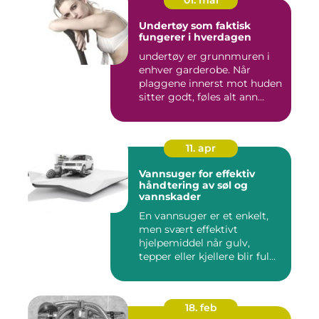
Undertøy som faktisk
fungerer i hverdagen
undertøy er grunnmuren i
enhver garderobe. Når
plaggene innerst mot huden
sitter godt, føles alt ann...
11. apr
Vannsuger for effektiv
håndtering av søl og
vannskader
En vannsuger er et enkelt,
men svært effektivt
hjelpemiddel når gulv,
tepper eller kjellere blir ful...
18. feb