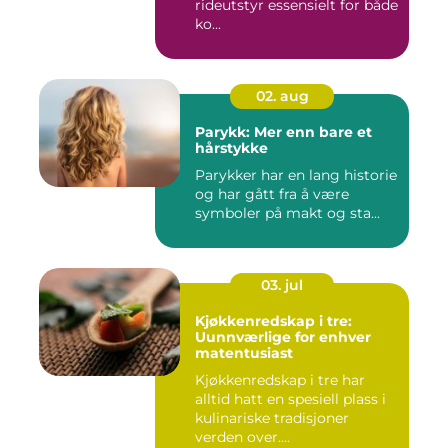
rideutstyr essensielt for både
ko...
02. aug
Parykk: Mer enn bare et
hårstykke
Parykker har en lang historie
og har gått fra å være
symboler på makt og sta...
03. jul
Kjøkkenredskap i tre:
Uunnværlige for enhver
matentusiast
Kjøkkenredskap i tre har
alltid hatt en spesiell plass i
kulinariske tradisjoner
verden over....