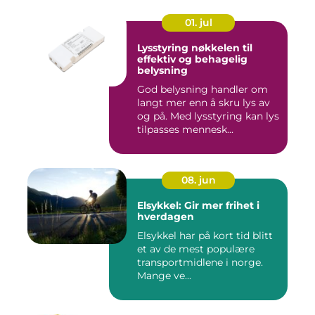
01. jul
Lysstyring nøkkelen til
effektiv og behagelig
belysning
God belysning handler om
langt mer enn å skru lys av
og på. Med lysstyring kan lys
tilpasses mennesk...
08. jun
Elsykkel: Gir mer frihet i
hverdagen
Elsykkel har på kort tid blitt
et av de mest populære
transportmidlene i norge.
Mange ve...