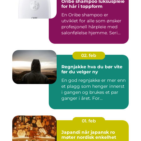
Oribe shampoo luksuspleie
for hår i toppform
En Oribe shampoo er
utviklet for alle som ønsker
profesjonell hårpleie med
salonfølelse hjemme. Seri...
02. feb
Regnjakke hva du bør vite
før du velger ny
En god regnjakke er mer enn
et plagg som henger innerst
i gangen og brukes et par
ganger i året. For...
01. feb
Japandi når japansk ro
møter nordisk enkelhet