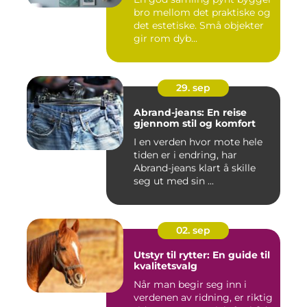
bro mellom det praktiske og
det estetiske. Små objekter
gir rom dyb...
29. sep
Abrand-jeans: En reise
gjennom stil og komfort
I en verden hvor mote hele
tiden er i endring, har
Abrand-jeans klart å skille
seg ut med sin ...
02. sep
Utstyr til rytter: En guide til
kvalitetsvalg
Når man begir seg inn i
verdenen av ridning, er riktig