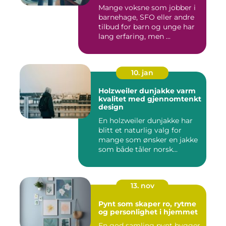
ungdsomarbeiderfaget VG
Mange voksne som jobber i
barnehage, SFO eller andre
tilbud for barn og unge har
lang erfaring, men ...
10. jan
Holzweiler dunjakke varm
kvalitet med gjennomtenkt
design
En holzweiler dunjakke har
blitt et naturlig valg for
mange som ønsker en jakke
som både tåler norsk...
13. nov
Pynt som skaper ro, rytme
og personlighet i hjemmet
En god samling pynt bygger