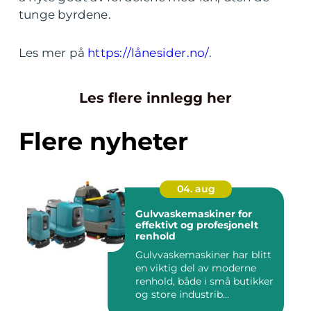
tunge byrdene.
Les mer på
https://lånesider.no/
.
Les flere innlegg her
Flere nyheter
04. aug
Gulvvaskemaskiner for
effektivt og profesjonelt
renhold
Gulvvaskemaskiner har blitt
en viktig del av moderne
renhold, både i små butikker
og store industrib...