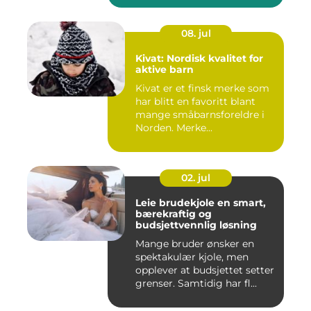
08. jul
Kivat: Nordisk kvalitet for
aktive barn
Kivat er et finsk merke som
har blitt en favoritt blant
mange småbarnsforeldre i
Norden. Merke...
02. jul
Leie brudekjole en smart,
bærekraftig og
budsjettvennlig løsning
Mange bruder ønsker en
spektakulær kjole, men
opplever at budsjettet setter
grenser. Samtidig har fl...