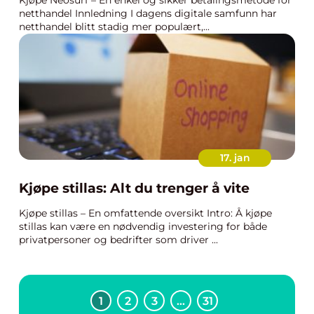
Kjøpe Neosurf – En enkel og sikker betalingsmetode for
netthandel Innledning I dagens digitale samfunn har
netthandel blitt stadig mer populært,...
17. jan
Kjøpe stillas: Alt du trenger å vite
Kjøpe stillas – En omfattende oversikt Intro: Å kjøpe
stillas kan være en nødvendig investering for både
privatpersoner og bedrifter som driver ...
1
2
3
…
31