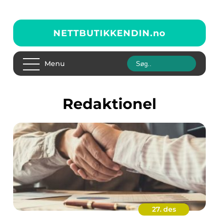
NETTBUTIKKENDIN.
no
Menu
redaktionel
27. des