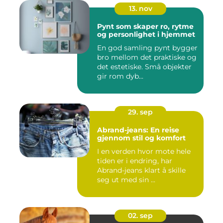
13. nov
Pynt som skaper ro, rytme
og personlighet i hjemmet
En god samling pynt bygger
bro mellom det praktiske og
det estetiske. Små objekter
gir rom dyb...
29. sep
Abrand-jeans: En reise
gjennom stil og komfort
I en verden hvor mote hele
tiden er i endring, har
Abrand-jeans klart å skille
seg ut med sin ...
02. sep