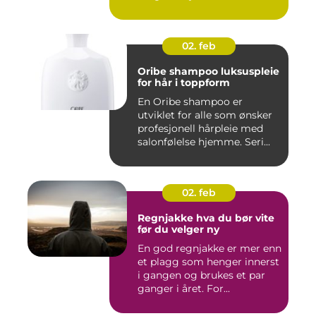
02. feb
Oribe shampoo luksuspleie
for hår i toppform
En Oribe shampoo er
utviklet for alle som ønsker
profesjonell hårpleie med
salonfølelse hjemme. Seri...
02. feb
Regnjakke hva du bør vite
før du velger ny
En god regnjakke er mer enn
et plagg som henger innerst
i gangen og brukes et par
ganger i året. For...