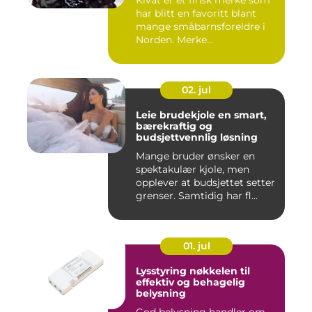
har blitt en favoritt blant
mange småbarnsforeldre i
Norden. Merke...
02. jul
Leie brudekjole en smart,
bærekraftig og
budsjettvennlig løsning
Mange bruder ønsker en
spektakulær kjole, men
opplever at budsjettet setter
grenser. Samtidig har fl...
01. jul
Lysstyring nøkkelen til
effektiv og behagelig
belysning
God belysning handler om