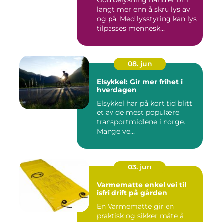
langt mer enn å skru lys av
og på. Med lysstyring kan lys
tilpasses mennesk...
08. jun
Elsykkel: Gir mer frihet i
hverdagen
Elsykkel har på kort tid blitt
et av de mest populære
transportmidlene i norge.
Mange ve...
03. jun
Varmematte enkel vei til
isfri drift på gården
En Varmematte gir en
praktisk og sikker måte å