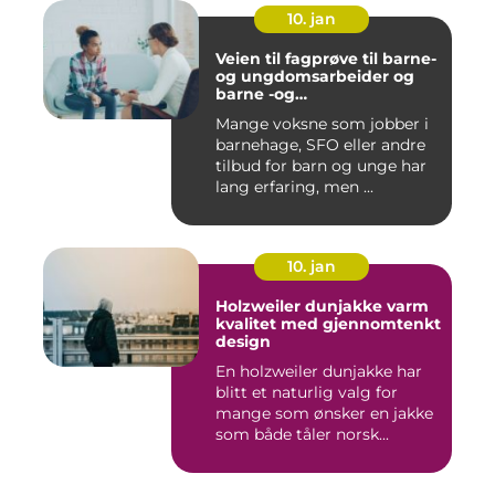
10. jan
Veien til fagprøve til barne-
og ungdomsarbeider og
barne -og
ungdsomarbeiderfaget VG
Mange voksne som jobber i
barnehage, SFO eller andre
tilbud for barn og unge har
lang erfaring, men ...
10. jan
Holzweiler dunjakke varm
kvalitet med gjennomtenkt
design
En holzweiler dunjakke har
blitt et naturlig valg for
mange som ønsker en jakke
som både tåler norsk...