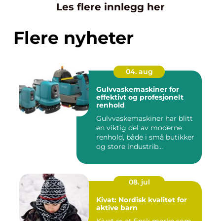
Les flere innlegg her
Flere nyheter
04. aug
Gulvvaskemaskiner for
effektivt og profesjonelt
renhold
Gulvvaskemaskiner har blitt
en viktig del av moderne
renhold, både i små butikker
og store industrib...
08. jul
Kivat: Nordisk kvalitet for
aktive barn
Kivat er et finsk merke som