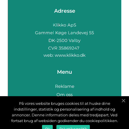
Adresse
web:
www.klikko.dk
Menu
Reklame
Om oss
Cookies
På vores website bruges cookies til at huske dine
indstillinger, statistik og personalisering af indhold og
Kontakt Oss
annoncer. Denne information deles med tredjepart. Ved
Sitemap
fortsat brug af websiden godkender du cookiepolitikken.
Ok
Privatlivspolitik