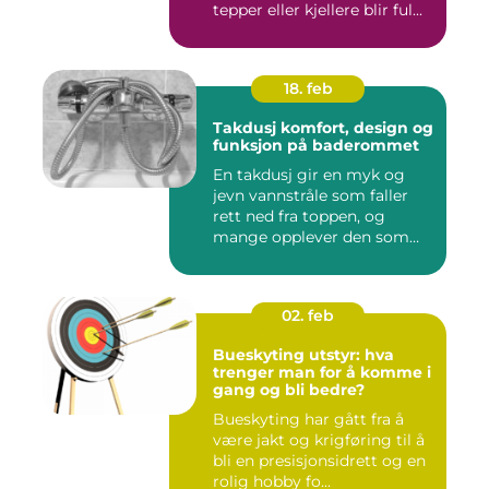
tepper eller kjellere blir ful...
18. feb
Takdusj komfort, design og
funksjon på baderommet
En takdusj gir en myk og
jevn vannstråle som faller
rett ned fra toppen, og
mange opplever den som
m...
02. feb
Bueskyting utstyr: hva
trenger man for å komme i
gang og bli bedre?
Bueskyting har gått fra å
være jakt og krigføring til å
bli en presisjonsidrett og en
rolig hobby fo...