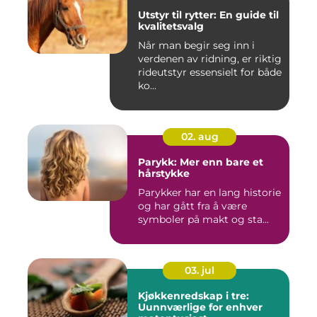
Utstyr til rytter: En guide til
kvalitetsvalg
Når man begir seg inn i
verdenen av ridning, er riktig
rideutstyr essensielt for både
ko...
02. aug
Parykk: Mer enn bare et
hårstykke
Parykker har en lang historie
og har gått fra å være
symboler på makt og sta...
03. jul
Kjøkkenredskap i tre:
Uunnværlige for enhver