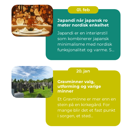
01. feb
Japandi når japansk ro
møter nordisk enkelhet
Japandi er en interiørstil
som kombinerer japansk
minimalisme med nordisk
funksjonalitet og varme. S...
20. jan
Gravminner valg,
utforming og varige
minner
Et Gravminne er mer enn en
stein på en kirkegård. For
mange blir det et fast punkt
i sorgen, et sted...