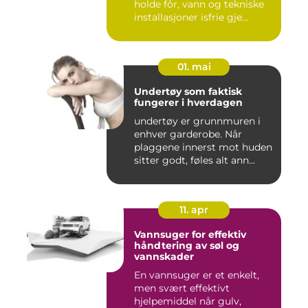
holde fôr, vann og tekniske
installasjoner isfrie gje...
01. mai
Undertøy som faktisk
fungerer i hverdagen
undertøy er grunnmuren i
enhver garderobe. Når
plaggene innerst mot huden
sitter godt, føles alt ann...
11. apr
Vannsuger for effektiv
håndtering av søl og
vannskader
En vannsuger er et enkelt,
men svært effektivt
hjelpemiddel når gulv,