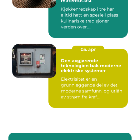
matentusiast
Kjøkkenredskap i tre har
alltid hatt en spesiell plass i
kulinariske tradisjoner
verden over....
05. apr
Den avgjørende
teknologien bak moderne
elektriske systemer
Elektrisitet er en
grunnleggende del av det
moderne samfunn, og utlån
av strøm fra kraf...