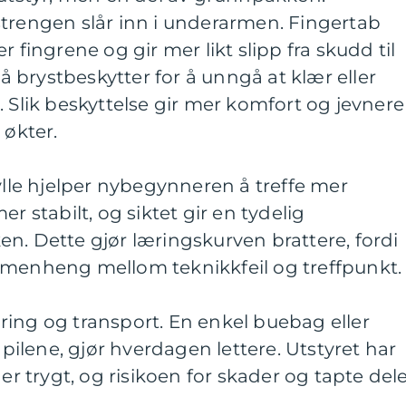
strengen slår inn i underarmen. Fingertab
r fingrene og gir mer likt slipp fra skudd til
brystbeskytter for å unngå at klær eller
. Slik beskyttelse gir mer komfort og jevnere
 økter.
hylle hjelper nybegynneren å treffe mer
r stabilt, og siktet gir en tydelig
n. Dette gjør læringskurven brattere, fordi
mmenheng mellom teknikkfeil og treffpunkt.
ring og transport. En enkel buebag eller
l pilene, gjør hverdagen lettere. Utstyret har
ger trygt, og risikoen for skader og tapte del