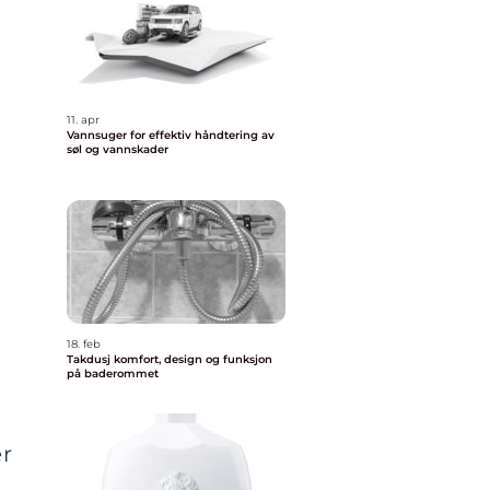
11. apr
Vannsuger for effektiv håndtering av
søl og vannskader
18. feb
Takdusj komfort, design og funksjon
på baderommet
er