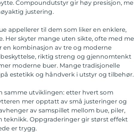
gbytte. Compoundutstyr gir høy presisjon, m
øyaktig justering.
ue appellerer til dem som liker en enklere,
e. Her skyter mange uten sikte, ofte med me
ller en kombinasjon av tre og moderne
d beskyttelse, riktig streng og gjennomtenkt
å mer moderne buer. Mange tradisjonelle
på estetikk og håndverk i utstyr og tilbehør.
 samme utviklingen: etter hvert som
kytteren mer opptatt av små justeringer og
 avhenger av samspillet mellom bue, piler,
 teknikk. Oppgraderinger gir størst effekt
de er trygg.