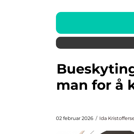
Bueskyting utstyr: hva trenger
man for å 
02 februar 2026
Ida Kristoffers