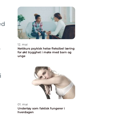
ed
12. mai
r
Nettkurs psykisk helse fleksibel læring
for økt trygghet i møte med barn og
unge
i
01. mai
Undertøy som faktisk fungerer i
hverdagen