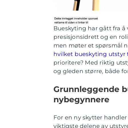
Bueskyting har gått fra å v
presisjonsidrett og en rol
men møter et spørsmål 
hvilket bueskyting utstyr
prioritere? Med riktig uts
og gleden større, både f
Grunnleggende bu
nybegynnere
For en ny skytter handler
viktigste delene av utstyr