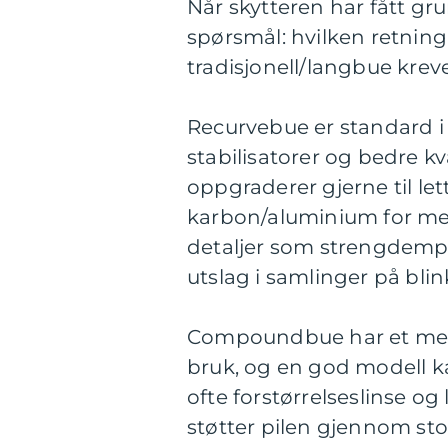
Når skytteren har fått g
spørsmål: hvilken retnin
tradisjonell/langbue krever
Recurvebue er standard i o
stabilisatorer og bedre kv
oppgraderer gjerne til lett
karbon/aluminium for mer
detaljer som strengdempe
utslag i samlinger på blin
Compoundbue har et mer te
bruk, og en god modell kan
ofte forstørrelseslinse og
støtter pilen gjennom sto