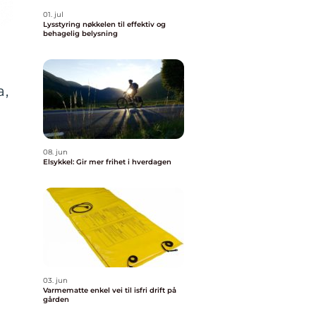
01. jul
Lysstyring nøkkelen til effektiv og
behagelig belysning
a,
08. jun
Elsykkel: Gir mer frihet i hverdagen
03. jun
Varmematte enkel vei til isfri drift på
gården