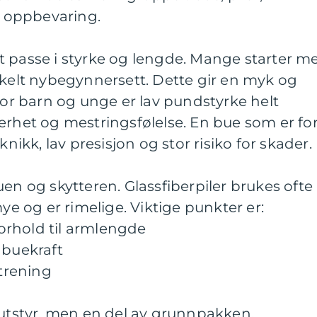
og oppbevaring.
t passe i styrke og lengde. Mange starter m
nkelt nybegynnersett. Dette gir en myk og
 For barn og unge er lav pundstyrke helt
erhet og mestringsfølelse. En bue som er fo
knikk, lav presisjon og stor risiko for skader.
en og skytteren. Glassfiberpiler brukes ofte 
mye og er rimelige. Viktige punkter er:
 forhold til armlengde
l buekraft
 trening
autstyr, men en del av grunnpakken.