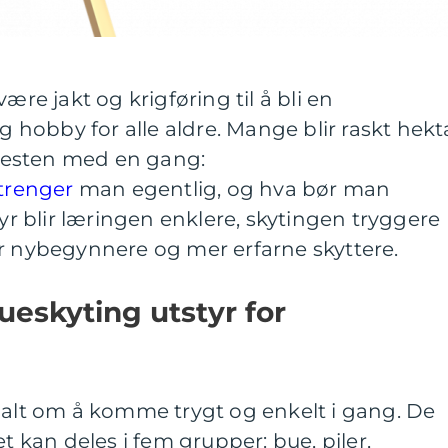
ære jakt og krigføring til å bli en
ig hobby for alle aldre. Mange blir raskt hekt
nesten med en gang:
 trenger
man egentlig, og hva bør man
tyr blir læringen enklere, skytingen tryggere
or nybegynnere og mer erfarne skyttere.
eskyting utstyr for
 alt om å komme trygt og enkelt i gang. De
et kan deles i fem grupper: bue, piler,