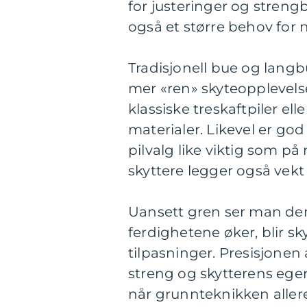
for justeringer og stren
også et større behov for n
Tradisjonell bue og langb
mer «ren» skyteopplevels
klassiske treskaftpiler e
materialer. Likevel er go
pilvalg like viktig som p
skyttere legger også vekt 
Uansett gren ser man den
ferdighetene øker, blir s
tilpasninger. Presisjonen
streng og skytterens egen
når grunnteknikken allere