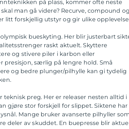
runnteknikken på plass, kommer ofte neste
g skal man gå videre? Recurve, compound o
 litt forskjellig utstyr og gir ulike opplevelse
lympisk bueskyting. Her blir justerbart sikt
alitetsstrenger raskt aktuelt. Skyttere
ere og stivere piler i karbon eller
 presisjon, særlig på lengre hold. Små
re og bedre plunger/pilhylle kan gi tydelig
ken.
knisk preg. Her er releaser nesten alltid i
 gjøre stor forskjell for slippet. Siktene har
 lysnål. Mange bruker avanserte pilhyller so
re deler av skuddet. En buepresse blir aktue