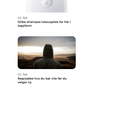
02. feb
Oribe shampoo luksuspleie for hår i
toppform
02. feb
Regnjakke hva du bør vite før du
velger ny