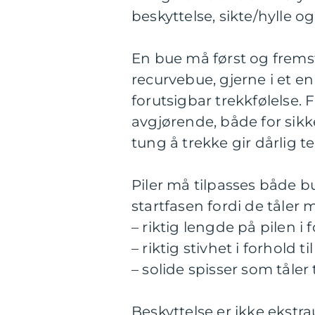
beskyttelse, sikte/hylle 
En bue må først og frems
recurvebue, gjerne i et e
forutsigbar trekkfølelse.
avgjørende, både for sikk
tung å trekke gir dårlig te
Piler må tilpasses både bu
startfasen fordi de tåler 
– riktig lengde på pilen i
– riktig stivhet i forhold ti
– solide spisser som tåler
Beskyttelse er ikke ekstr