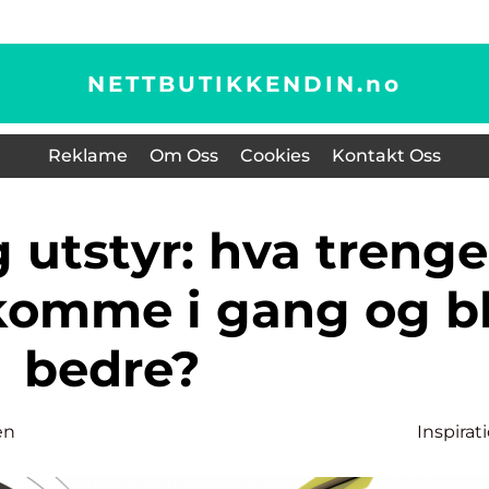
NETTBUTIKKENDIN.
no
Reklame
Om Oss
Cookies
Kontakt Oss
komme i gang og bl
bedre?
en
Inspirat