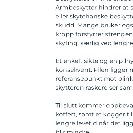
Armbeskytter hindrer at 
eller skytehanske beskytte
skudd. Mange bruker også 
kropp forstyrrer strengen
skyting, særlig ved lengre
Et enkelt sikte og en pil
konsekvent. Pilen ligger me
referansepunkt mot blinke
skytteren raskere ser sa
Til slutt kommer oppbeva
koffert, samt et kogger ti
lengre levetid når det lig
blir mindre.