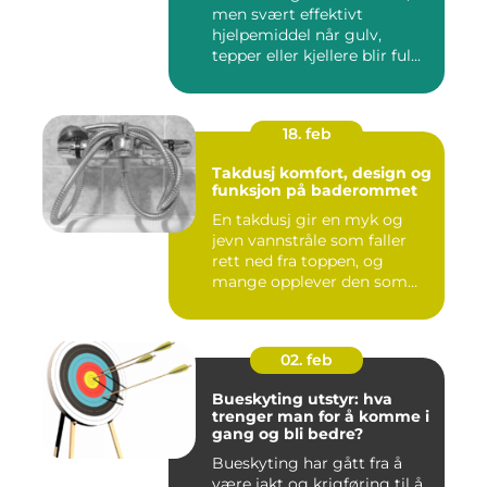
men svært effektivt
hjelpemiddel når gulv,
tepper eller kjellere blir ful...
18. feb
Takdusj komfort, design og
funksjon på baderommet
En takdusj gir en myk og
jevn vannstråle som faller
rett ned fra toppen, og
mange opplever den som
m...
02. feb
Bueskyting utstyr: hva
trenger man for å komme i
gang og bli bedre?
Bueskyting har gått fra å
være jakt og krigføring til å