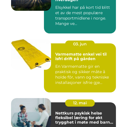
Elsykkel har på kort tid blitt
et av de mest populære
transportmidlene i norge.
Mange ve...
03. jun
Varmematte enkel vei til
isfri drift på gården
En Varmematte gir en
praktisk og sikker måte å
holde fôr, vann og tekniske
installasjoner isfrie gje...
12. mai
Nettkurs psykisk helse
fleksibel læring for økt
trygghet i møte med barn
og unge