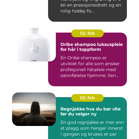
bli en presisjonsidrett og en
rolig hobby fo...
02. feb
Oribe shampoo luksuspleie
for hår i toppform
En Oribe shampoo er
utviklet for alle som ønsker
profesjonell hårpleie med
salonfølelse hjemme. Seri...
02. feb
Regnjakke hva du bør vite
før du velger ny
En god regnjakke er mer enn
et plagg som henger innerst
i gangen og brukes et par