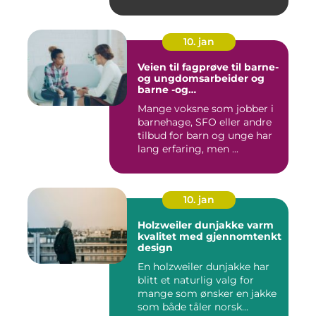
10. jan
Veien til fagprøve til barne-
og ungdomsarbeider og
barne -og
ungdsomarbeiderfaget VG
Mange voksne som jobber i
barnehage, SFO eller andre
tilbud for barn og unge har
lang erfaring, men ...
10. jan
Holzweiler dunjakke varm
kvalitet med gjennomtenkt
design
En holzweiler dunjakke har
blitt et naturlig valg for
mange som ønsker en jakke
som både tåler norsk...