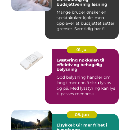
budsjettvennlig løsning
Mange bruder ønsker en
spektakulær kjole, men
opplever at budsjettet setter
grenser. Samtidig har fl...
01. jul
Lysstyring nøkkelen til
effektiv og behagelig
belysning
God belysning handler om
langt mer enn å skru lys av
og på. Med lysstyring kan lys
tilpasses mennesk...
08. jun
Elsykkel: Gir mer frihet i
hverdagen