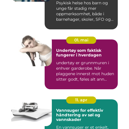
Psykisk helse hos barn og
unge får stadig mer
oppmerksomhet, både i
barnehager, skoler, SFO og
hjem....
01. mai
Undertøy som faktisk
fungerer i hverdagen
undertøy er grunnmuren i
enhver garderobe. Når
plaggene innerst mot huden
sitter godt, føles alt ann...
11. apr
Vannsuger for effektiv
håndtering av søl og
vannskader
En vannsuger er et enkelt,