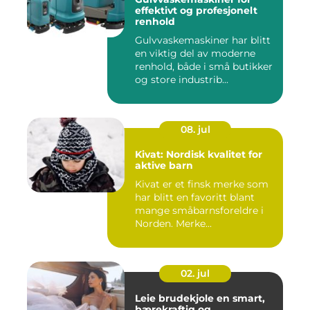
effektivt og profesjonelt
renhold
Gulvvaskemaskiner har blitt
en viktig del av moderne
renhold, både i små butikker
og store industrib...
08. jul
Kivat: Nordisk kvalitet for
aktive barn
Kivat er et finsk merke som
har blitt en favoritt blant
mange småbarnsforeldre i
Norden. Merke...
02. jul
Leie brudekjole en smart,
bærekraftig og