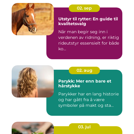
02. sep
Utstyr til rytter: En guide til
kvalitetsvalg
Når man begir seg inn i
verdenen av ridning, er riktig
rideutstyr essensielt for både
ko...
02. aug
Parykk: Mer enn bare et
hårstykke
Parykker har en lang historie
og har gått fra å være
symboler på makt og sta...
03. jul