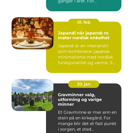
ganger i året. For...
01. feb
Japandi når japansk ro
møter nordisk enkelhet
Japandi er en interiørstil
som kombinerer japansk
minimalisme med nordisk
funksjonalitet og varme. S...
20. jan
Gravminner valg,
utforming og varige
minner
Et Gravminne er mer enn en
stein på en kirkegård. For
mange blir det et fast punkt
i sorgen, et sted...