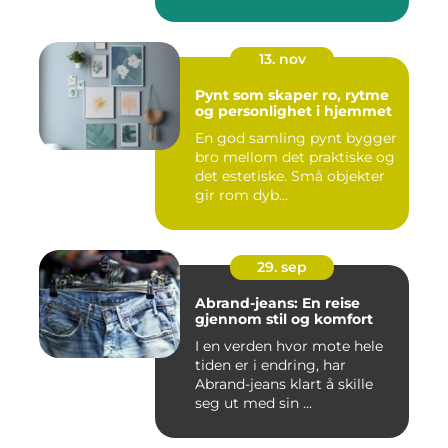
13. nov
Pynt som skaper ro, rytme
og personlighet i hjemmet
En god samling pynt bygger
bro mellom det praktiske og
det estetiske. Små objekter
gir rom dyb...
29. sep
Abrand-jeans: En reise
gjennom stil og komfort
I en verden hvor mote hele
tiden er i endring, har
Abrand-jeans klart å skille
seg ut med sin ...