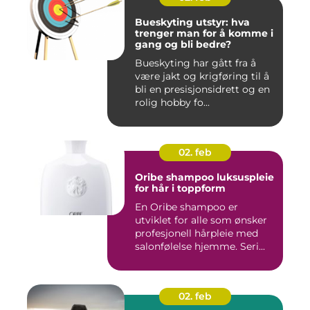
Bueskyting utstyr: hva
trenger man for å komme i
gang og bli bedre?
Bueskyting har gått fra å
være jakt og krigføring til å
bli en presisjonsidrett og en
rolig hobby fo...
02. feb
Oribe shampoo luksuspleie
for hår i toppform
En Oribe shampoo er
utviklet for alle som ønsker
profesjonell hårpleie med
salonfølelse hjemme. Seri...
02. feb