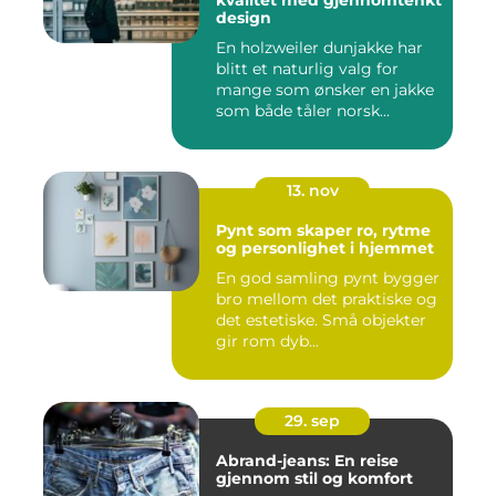
kvalitet med gjennomtenkt
design
En holzweiler dunjakke har
blitt et naturlig valg for
mange som ønsker en jakke
som både tåler norsk...
13. nov
Pynt som skaper ro, rytme
og personlighet i hjemmet
En god samling pynt bygger
bro mellom det praktiske og
det estetiske. Små objekter
gir rom dyb...
29. sep
Abrand-jeans: En reise
gjennom stil og komfort