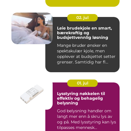
02. jul
Leie brudekjole en smart,
bærekraftig og
budsjettvennlig løsning
Mange bruder ønsker en
spektakulær kjole, men
opplever at budsjettet setter
grenser. Samtidig har fl...
01. jul
Lysstyring nøkkelen til
effektiv og behagelig
belysning
God belysning handler om
langt mer enn å skru lys av
og på. Med lysstyring kan lys
tilpasses mennesk...