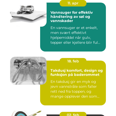
11. apr
Vannsuger for effektiv
håndtering av søl og
vannskader
En vannsuger er et enkelt,
men svært effektivt
hjelpemiddel når gulv,
tepper eller kjellere blir ful...
18. feb
Takdusj komfort, design og
funksjon på baderommet
En takdusj gir en myk og
jevn vannstråle som faller
rett ned fra toppen, og
mange opplever den som
m...
02. feb