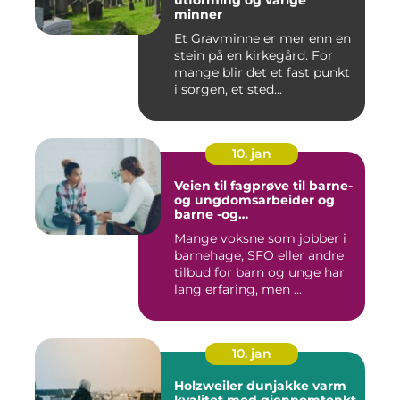
utforming og varige
minner
Et Gravminne er mer enn en
stein på en kirkegård. For
mange blir det et fast punkt
i sorgen, et sted...
10. jan
Veien til fagprøve til barne-
og ungdomsarbeider og
barne -og
ungdsomarbeiderfaget VG
Mange voksne som jobber i
barnehage, SFO eller andre
tilbud for barn og unge har
lang erfaring, men ...
10. jan
Holzweiler dunjakke varm