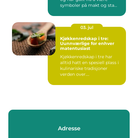
symboler på makt og sta...
03. jul
Kjøkkenredskap i tre:
Uunnværlige for enhver
matentusiast
Kjøkkenredskap i tre har
alltid hatt en spesiell plass i
kulinariske tradisjoner
verden over....
Adresse