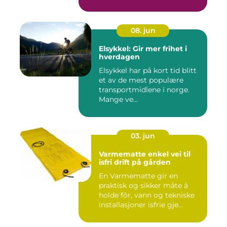
08. jun
Elsykkel: Gir mer frihet i
hverdagen
Elsykkel har på kort tid blitt
et av de mest populære
transportmidlene i norge.
Mange ve...
03. jun
Varmematte enkel vei til
isfri drift på gården
En Varmematte gir en
praktisk og sikker måte å
holde fôr, vann og tekniske
installasjoner isfrie gje...