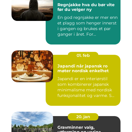
Regnjakke hva du bør vite
før du velger ny
En god regnjakke er mer enn
et plagg som henger innerst
i gangen og brukes et par
ganger i året. For...
01. feb
Japandi når japansk ro
møter nordisk enkelhet
Japandi er en interiørstil
som kombinerer japansk
minimalisme med nordisk
funksjonalitet og varme. S...
20. jan
Gravminner valg,