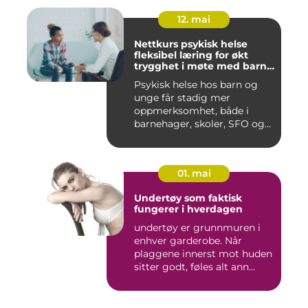
12. mai
Nettkurs psykisk helse
fleksibel læring for økt
trygghet i møte med barn
og unge
Psykisk helse hos barn og
unge får stadig mer
oppmerksomhet, både i
barnehager, skoler, SFO og
hjem....
01. mai
Undertøy som faktisk
fungerer i hverdagen
undertøy er grunnmuren i
enhver garderobe. Når
plaggene innerst mot huden
sitter godt, føles alt ann...