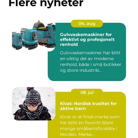
Flere nyheter
04. aug
Gulvvaskemaskiner for
effektivt og profesjonelt
renhold
Gulvvaskemaskiner har blitt
en viktig del av moderne
renhold, både i små butikker
og store industrib...
08. jul
Kivat: Nordisk kvalitet for
aktive barn
Kivat er et finsk merke som
har blitt en favoritt blant
mange småbarnsforeldre i
Norden. Merke...