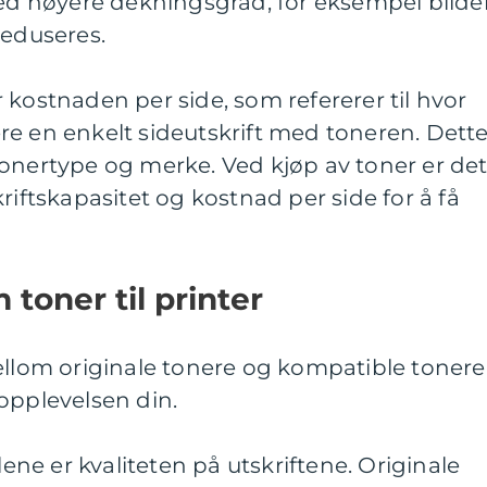
med høyere dekningsgrad, for eksempel bilder
reduseres.
 kostnaden per side, som refererer til hvor
re en enkelt sideutskrift med toneren. Dett
onertype og merke. Ved kjøp av toner er de
riftskapasitet og kostnad per side for å få
 toner til printer
ellom originale tonere og kompatible tonere
opplevelsen din.
lene er kvaliteten på utskriftene. Originale