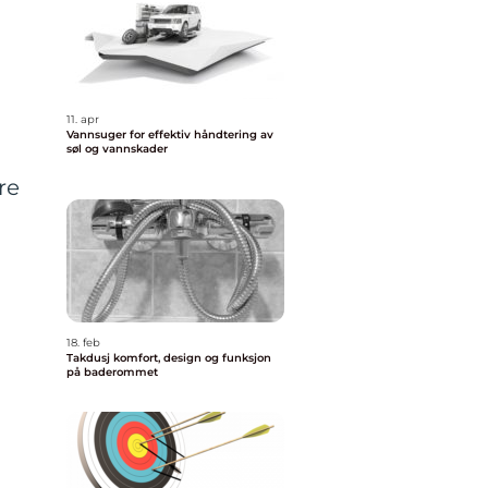
11. apr
Vannsuger for effektiv håndtering av
søl og vannskader
re
18. feb
Takdusj komfort, design og funksjon
på baderommet