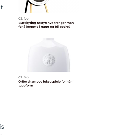
t.
02. feb
Bueskyting utstyr: hva trenger man
for å komme i gang og bli bedre?
02. feb
Oribe shampoo luksuspleie for hår i
toppform
is