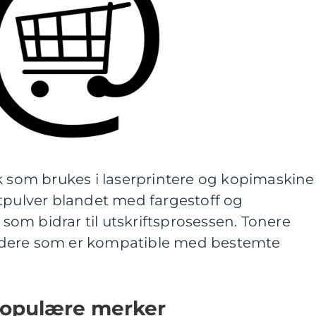
k som brukes i laserprintere og kopimaskiner
stpulver blandet med fargestoff og
om bidrar til utskriftsprosessen. Tonere
ldere som er kompatible med bestemte
populære merker