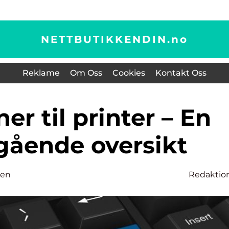
NETTBUTIKKENDIN.
no
Reklame
Om Oss
Cookies
Kontakt Oss
ående oversikt
sen
Redaktio