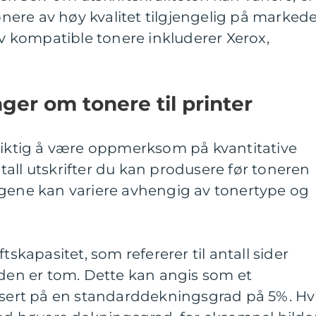
ere av høy kvalitet tilgjengelig på markede
 kompatible tonere inkluderer Xerox,
ger om tonere til printer
 viktig å være oppmerksom på kvantitative
all utskrifter du kan produsere før toneren
ngene kan variere avhengig av tonertype og
tskapasitet, som refererer til antall sider
 den er tom. Dette kan angis som et
basert på en standarddekningsgrad på 5%. Hv