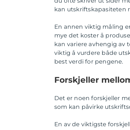
du ofte skriver ut sider 
kan utskriftskapasiteten 
En annen viktig måling er
mye det koster å produse
kan variere avhengig av t
viktig å vurdere både utsk
best verdi for pengene.
Forskjeller mellom
Det er noen forskjeller m
som kan påvirke utskrifts
En av de viktigste forskjel