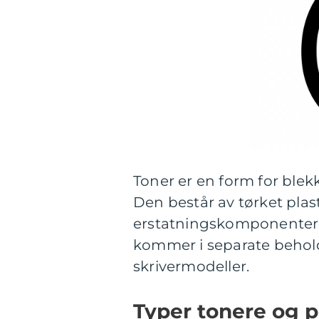
Toner er en form for blek
Den består av tørket pla
erstatningskomponenter s
kommer i separate beho
skrivermodeller.
Typer tonere og 