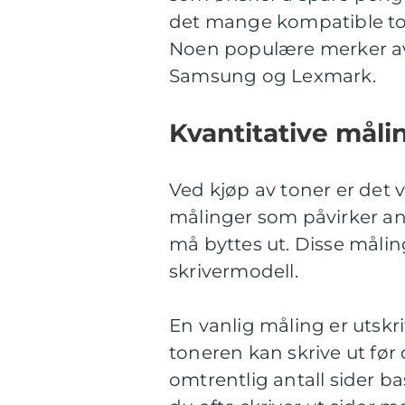
det mange kompatible ton
Noen populære merker av
Samsung og Lexmark.
Kvantitative målin
Ved kjøp av toner er det
målinger som påvirker ant
må byttes ut. Disse måli
skrivermodell.
En vanlig måling er utskrif
toneren kan skrive ut før
omtrentlig antall sider 