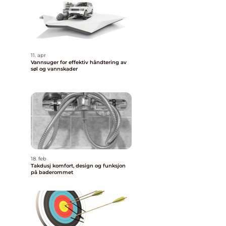
11. apr
Vannsuger for effektiv håndtering av
søl og vannskader
18. feb
Takdusj komfort, design og funksjon
på baderommet