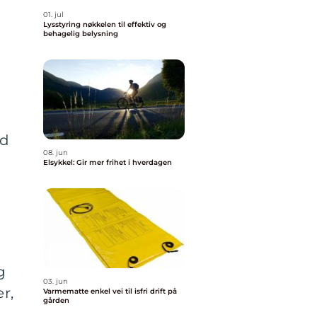
01. jul
Lysstyring nøkkelen til effektiv og
behagelig belysning
ed
08. jun
Elsykkel: Gir mer frihet i hverdagen
g
03. jun
r,
Varmematte enkel vei til isfri drift på
gården