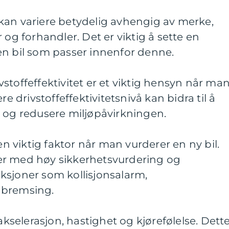
il kan variere betydelig avhengig av merke,
 og forhandler. Det er viktig å sette en
en bil som passer innenfor denne.
rivstoffeffektivitet er et viktig hensyn når ma
re drivstoffeffektivitetsnivå kan bidra til å
t og redusere miljøpåvirkningen.
 en viktig faktor når man vurderer en ny bil.
biler med høy sikkerhetsvurdering og
ksjoner som kollisjonsalarm,
dbremsing.
 akselerasjon, hastighet og kjørefølelse. Dett