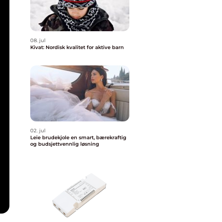
08. jul
Kivat: Nordisk kvalitet for aktive barn
02. jul
Leie brudekjole en smart, bærekraftig
og budsjettvennlig løsning