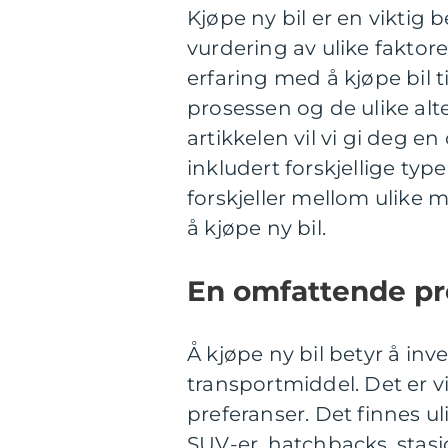
Kjøpe ny bil er en viktig
vurdering av ulike faktore
erfaring med å kjøpe bil 
prosessen og de ulike alt
artikkelen vil vi gi deg e
inkludert forskjellige type
forskjeller mellom ulike 
å kjøpe ny bil.
En omfattende pre
Å kjøpe ny bil betyr å inv
transportmiddel. Det er v
preferanser. Det finnes ul
SUV-er, hatchbacks, stasjo