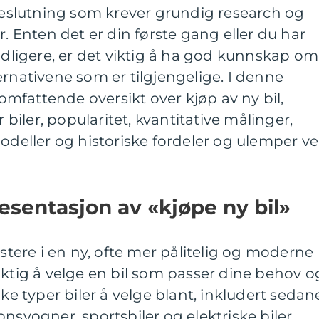
 beslutning som krever grundig research og
r. Enten det er din første gang eller du har
tidligere, er det viktig å ha god kunnskap om
ernativene som er tilgjengelige. I denne
n omfattende oversikt over kjøp av ny bil,
r biler, popularitet, kvantitative målinger,
modeller og historiske fordeler og ulemper v
sentasjon av «kjøpe ny bil»
estere i en ny, ofte mer pålitelig og moderne
iktig å velge en bil som passer dine behov o
ike typer biler å velge blant, inkludert sedane
nsvogner, sportsbiler og elektriske biler.