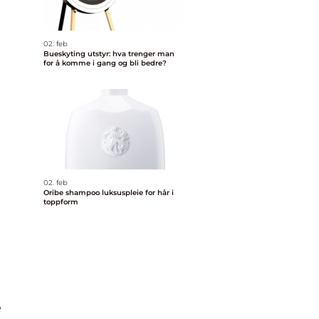
02. feb
Bueskyting utstyr: hva trenger man
for å komme i gang og bli bedre?
n
02. feb
Oribe shampoo luksuspleie for hår i
toppform
e