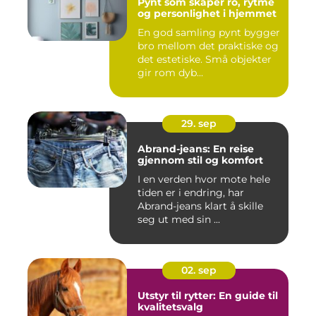
Pynt som skaper ro, rytme
og personlighet i hjemmet
En god samling pynt bygger
bro mellom det praktiske og
det estetiske. Små objekter
gir rom dyb...
29. sep
Abrand-jeans: En reise
gjennom stil og komfort
I en verden hvor mote hele
tiden er i endring, har
Abrand-jeans klart å skille
seg ut med sin ...
02. sep
Utstyr til rytter: En guide til
kvalitetsvalg