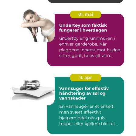
01. mai
Undertøy som faktisk
fungerer i hverdagen
undertøy er grunnmuren i
enhver garderobe. Når
plaggene innerst mot huden
sitter godt, føles alt ann...
11. apr
Vannsuger for effektiv
håndtering av søl og
vannskader
En vannsuger er et enkelt,
men svært effektivt
hjelpemiddel når gulv,
tepper eller kjellere blir ful...