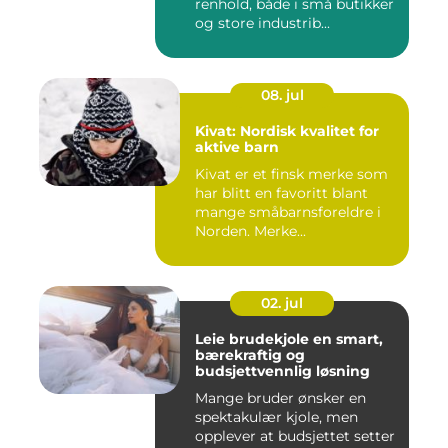
renhold, både i små butikker
og store industrib...
08. jul
Kivat: Nordisk kvalitet for
aktive barn
Kivat er et finsk merke som
har blitt en favoritt blant
mange småbarnsforeldre i
Norden. Merke...
02. jul
Leie brudekjole en smart,
bærekraftig og
budsjettvennlig løsning
Mange bruder ønsker en
spektakulær kjole, men
opplever at budsjettet setter