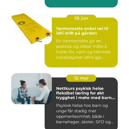
03. jun
Varmematte enkel vei til
isfri drift på gården
En Varmematte gir en
praktisk og sikker måte å
holde fôr, vann og tekniske
installasjoner isfrie gje...
12. mai
Nettkurs psykisk helse
fleksibel læring for økt
trygghet i møte med barn
og unge
Psykisk helse hos barn og
unge får stadig mer
oppmerksomhet, både i
barnehager, skoler, SFO og
hjem....