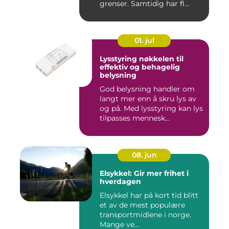
grenser. Samtidig har fl...
01. jul
Lysstyring nøkkelen til
effektiv og behagelig
belysning
God belysning handler om
langt mer enn å skru lys av
og på. Med lysstyring kan lys
tilpasses mennesk...
08. jun
Elsykkel: Gir mer frihet i
hverdagen
Elsykkel har på kort tid blitt
et av de mest populære
transportmidlene i norge.
Mange ve...