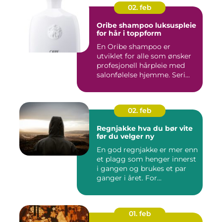
02. feb
Oribe shampoo luksuspleie
for hår i toppform
En Oribe shampoo er
utviklet for alle som ønsker
profesjonell hårpleie med
salonfølelse hjemme. Seri...
02. feb
Regnjakke hva du bør vite
før du velger ny
En god regnjakke er mer enn
et plagg som henger innerst
i gangen og brukes et par
ganger i året. For...
01. feb