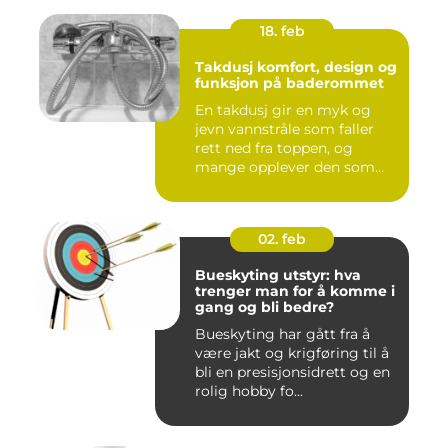
18. feb
Takdusj komfort, design og
funksjon på baderommet
En takdusj gir en myk og
jevn vannstråle som faller
rett ned fra toppen, og
mange opplever den som
m...
02. feb
Bueskyting utstyr: hva
trenger man for å komme i
gang og bli bedre?
Bueskyting har gått fra å
være jakt og krigføring til å
bli en presisjonsidrett og en
rolig hobby fo...