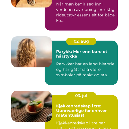
Når man begir seg inn i
verdenen av ridning, er riktig
rideutstyr essensielt for både
ko...
02. aug
Parykk: Mer enn bare et
hårstykke
Parykker har en lang historie
og har gått fra å være
symboler på makt og sta...
03. jul
Kjøkkenredskap i tre:
Uunnværlige for enhver
matentusiast
Kjøkkenredskap i tre har
alltid hatt en spesiell plass i