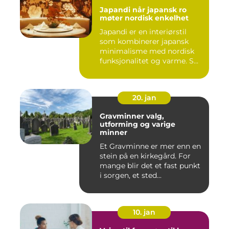
Japandi når japansk ro
møter nordisk enkelhet
Japandi er en interiørstil
som kombinerer japansk
minimalisme med nordisk
funksjonalitet og varme. S...
20. jan
Gravminner valg,
utforming og varige
minner
Et Gravminne er mer enn en
stein på en kirkegård. For
mange blir det et fast punkt
i sorgen, et sted...
10. jan