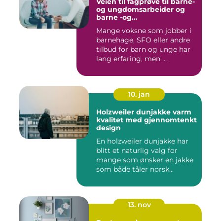
Veien til fagprøve til barne-
og ungdomsarbeider og
barne -og
ungdsomarbeiderfaget VG
Mange voksne som jobber i
barnehage, SFO eller andre
tilbud for barn og unge har
lang erfaring, men ...
10. jan
Holzweiler dunjakke varm
kvalitet med gjennomtenkt
design
En holzweiler dunjakke har
blitt et naturlig valg for
mange som ønsker en jakke
som både tåler norsk...
13. nov