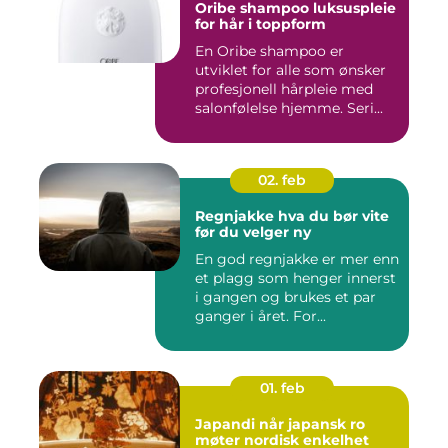
Oribe shampoo luksuspleie
for hår i toppform
En Oribe shampoo er
utviklet for alle som ønsker
profesjonell hårpleie med
salonfølelse hjemme. Seri...
02. feb
Regnjakke hva du bør vite
før du velger ny
En god regnjakke er mer enn
et plagg som henger innerst
i gangen og brukes et par
ganger i året. For...
01. feb
Japandi når japansk ro
møter nordisk enkelhet