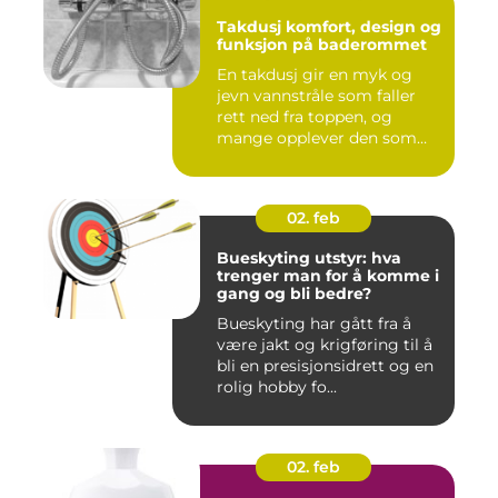
Takdusj komfort, design og
funksjon på baderommet
En takdusj gir en myk og
jevn vannstråle som faller
rett ned fra toppen, og
mange opplever den som
m...
02. feb
Bueskyting utstyr: hva
trenger man for å komme i
gang og bli bedre?
Bueskyting har gått fra å
være jakt og krigføring til å
bli en presisjonsidrett og en
rolig hobby fo...
02. feb