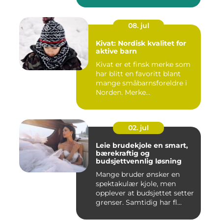
08. jul
Kivat: Nordisk kvalitet for
aktive barn
Kivat er et finsk merke som
har blitt en favoritt blant
mange småbarnsforeldre i
Norden. Merke...
02. jul
Leie brudekjole en smart,
bærekraftig og
budsjettvennlig løsning
Mange bruder ønsker en
spektakulær kjole, men
opplever at budsjettet setter
grenser. Samtidig har fl...