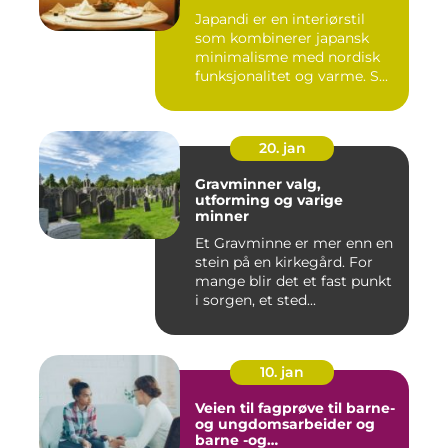
Japandi er en interiørstil
som kombinerer japansk
minimalisme med nordisk
funksjonalitet og varme. S...
20. jan
Gravminner valg,
utforming og varige
minner
Et Gravminne er mer enn en
stein på en kirkegård. For
mange blir det et fast punkt
i sorgen, et sted...
10. jan
Veien til fagprøve til barne-
og ungdomsarbeider og
barne -og