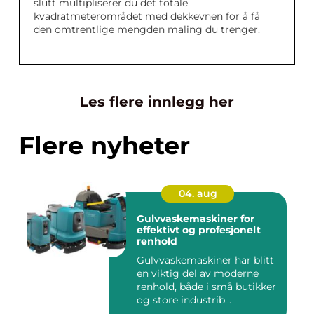
slutt multipliserer du det totale
kvadratmeterområdet med dekkevnen for å få
den omtrentlige mengden maling du trenger.
Les flere innlegg her
Flere nyheter
04. aug
Gulvvaskemaskiner for
effektivt og profesjonelt
renhold
Gulvvaskemaskiner har blitt
en viktig del av moderne
renhold, både i små butikker
og store industrib...