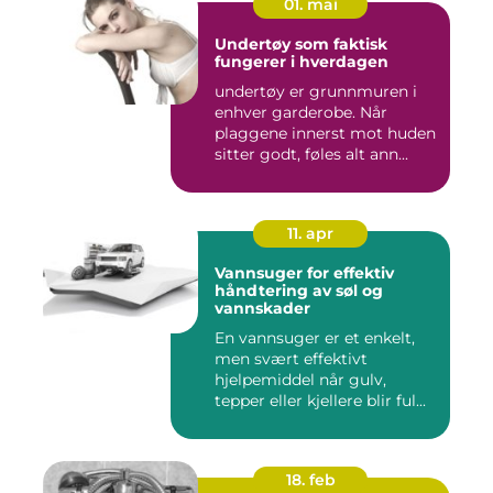
01. mai
Undertøy som faktisk
fungerer i hverdagen
undertøy er grunnmuren i
enhver garderobe. Når
plaggene innerst mot huden
sitter godt, føles alt ann...
11. apr
Vannsuger for effektiv
håndtering av søl og
vannskader
En vannsuger er et enkelt,
men svært effektivt
hjelpemiddel når gulv,
tepper eller kjellere blir ful...
18. feb