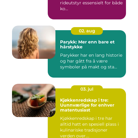
rideutstyr essensielt for både
ko...
02. aug
Parykk: Mer enn bare et
hårstykke
Parykker har en lang historie
og har gått fra å være
symboler på makt og sta...
03. jul
Kjøkkenredskap i tre:
Uunnværlige for enhver
matentusiast
Kjøkkenredskap i tre har
alltid hatt en spesiell plass i
kulinariske tradisjoner
verden over....