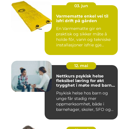
03. jun
Varmematte enkel vei til
isfri drift på gården
En Varmematte gir en
praktisk og sikker måte å
holde fôr, vann og tekniske
installasjoner isfrie gje...
12. mai
Nettkurs psykisk helse
fleksibel læring for økt
trygghet i møte med barn
og unge
Psykisk helse hos barn og
unge får stadig mer
oppmerksomhet, både i
barnehager, skoler, SFO og
hjem....