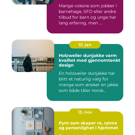
ungdsomarbeiderfaget VG
Mange voksne som jobber i
barnehage, SFO eller andre
tilbud for barn og unge har
lang erfaring, men ...
10. jan
Holzweiler dunjakke varm
kvalitet med gjennomtenkt
design
En holzweiler dunjakke har
blitt et naturlig valg for
mange som ønsker en jakke
som både tåler norsk...
13. nov
Pynt som skaper ro, rytme
og personlighet i hjemmet