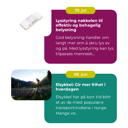
01. jul
Lysstyring nøkkelen til
effektiv og behagelig
belysning
God belysning handler om
langt mer enn å skru lys av
og på. Med lysstyring kan lys
tilpasses mennesk...
08. jun
Elsykkel: Gir mer frihet i
hverdagen
Elsykkel har på kort tid blitt
et av de mest populære
transportmidlene i norge.
Mange ve...