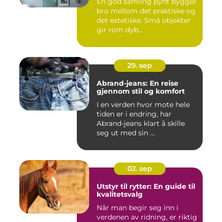
En god samling pynt bygger
bro mellom det praktiske og
det estetiske. Små objekter
gir rom dyb...
29. sep
Abrand-jeans: En reise
gjennom stil og komfort
I en verden hvor mote hele
tiden er i endring, har
Abrand-jeans klart å skille
seg ut med sin ...
02. sep
Utstyr til rytter: En guide til
kvalitetsvalg
Når man begir seg inn i
verdenen av ridning, er riktig