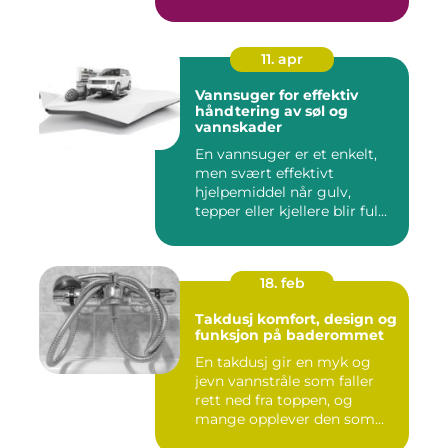
11. apr
Vannsuger for effektiv
håndtering av søl og
vannskader
En vannsuger er et enkelt,
men svært effektivt
hjelpemiddel når gulv,
tepper eller kjellere blir ful...
18. feb
Takdusj komfort, design og
funksjon på baderommet
En takdusj gir en myk og
jevn vannstråle som faller
rett ned fra toppen, og
mange opplever den som
m...