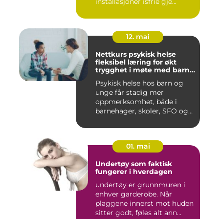
installasjoner isfrie gje...
12. mai
Nettkurs psykisk helse
fleksibel læring for økt
trygghet i møte med barn
og unge
Psykisk helse hos barn og
unge får stadig mer
oppmerksomhet, både i
barnehager, skoler, SFO og
hjem....
01. mai
Undertøy som faktisk
fungerer i hverdagen
undertøy er grunnmuren i
enhver garderobe. Når
plaggene innerst mot huden
sitter godt, føles alt ann...