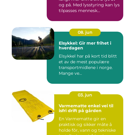
og på. Med lysstyring kan lys
tilpasses mennesk...
08. jun
Elsykkel: Gir mer frihet i
hverdagen
Elsykkel har på kort tid blitt
et av de mest populære
transportmidlene i norge.
Mange ve...
03. jun
Varmematte enkel vei til
isfri drift på gården
En Varmematte gir en
praktisk og sikker måte å
holde fôr, vann og tekniske