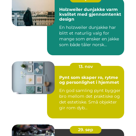
Holzweiler dunjakke varm
kvalitet med gjennomtenkt
design
En holzweiler dunjakke har
blitt et naturlig valg for
mange som ønsker en jakke
som både tåler norsk...
13. nov
Pynt som skaper ro, rytme
og personlighet i hjemmet
En god samling pynt bygger
bro mellom det praktiske og
det estetiske. Små objekter
gir rom dyb...
29. sep