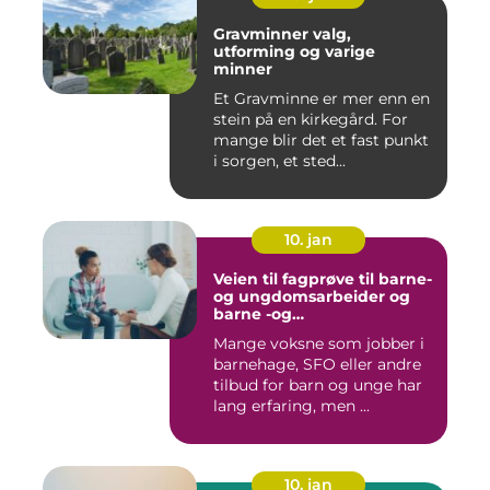
Gravminner valg,
utforming og varige
minner
Et Gravminne er mer enn en
stein på en kirkegård. For
mange blir det et fast punkt
i sorgen, et sted...
10. jan
Veien til fagprøve til barne-
og ungdomsarbeider og
barne -og
ungdsomarbeiderfaget VG
Mange voksne som jobber i
barnehage, SFO eller andre
tilbud for barn og unge har
lang erfaring, men ...
10. jan