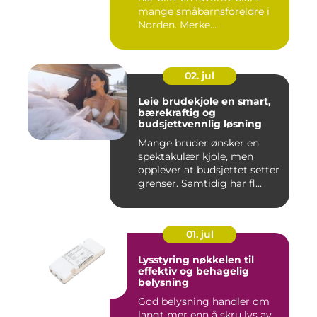
mange småbarnsforeldre i
Norden. Merke...
02. jul
Leie brudekjole en smart,
bærekraftig og
budsjettvennlig løsning
Mange bruder ønsker en
spektakulær kjole, men
opplever at budsjettet setter
grenser. Samtidig har fl...
01. jul
Lysstyring nøkkelen til
effektiv og behagelig
belysning
God belysning handler om
langt mer enn å skru lys av