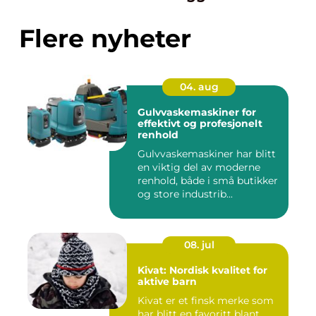
Flere nyheter
04. aug
Gulvvaskemaskiner for
effektivt og profesjonelt
renhold
Gulvvaskemaskiner har blitt
en viktig del av moderne
renhold, både i små butikker
og store industrib...
08. jul
Kivat: Nordisk kvalitet for
aktive barn
Kivat er et finsk merke som
har blitt en favoritt blant