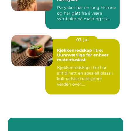
Parykker har en lang historie
og har gått fra å være
symboler på makt og sta...
03. jul
Kjøkkenredskap i tre:
Uunnværlige for enhver
matentusiast
Kjøkkenredskap i tre har
alltid hatt en spesiell plass i
kulinariske tradisjoner
verden over....