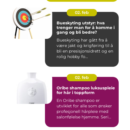
02. feb
Bueskyting utstyr: hva
trenger man for å komme i
gang og bli bedre?
Bueskyting har gått fra å
være jakt og krigføring til å
bli en presisjonsidrett og en
rolig hobby fo...
02. feb
Oribe shampoo luksuspleie
for hår i toppform
En Oribe shampoo er
utviklet for alle som ønsker
profesjonell hårpleie med
salonfølelse hjemme. Seri...