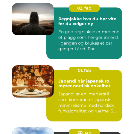
02. feb
Regnjakke hva du bør vite
før du velger ny
En god regnjakke er mer enn
et plagg som henger innerst
i gangen og brukes et par
ganger i året. For...
01. feb
Japandi når japansk ro
møter nordisk enkelhet
Japandi er en interiørstil
som kombinerer japansk
minimalisme med nordisk
funksjonalitet og varme. S...
20. jan