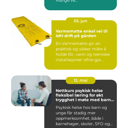
Mange ve...
03. jun
Varmematte enkel vei til
isfri drift på gården
En Varmematte gir en
praktisk og sikker måte å
holde fôr, vann og tekniske
installasjoner isfrie gje...
12. mai
Nettkurs psykisk helse
fleksibel læring for økt
trygghet i møte med barn
og unge
Psykisk helse hos barn og
unge får stadig mer
oppmerksomhet, både i
barnehager, skoler, SFO og