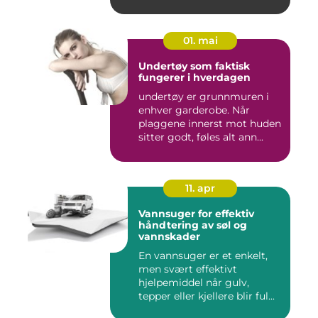
hjem....
01. mai
Undertøy som faktisk
fungerer i hverdagen
undertøy er grunnmuren i
enhver garderobe. Når
plaggene innerst mot huden
sitter godt, føles alt ann...
11. apr
Vannsuger for effektiv
håndtering av søl og
vannskader
En vannsuger er et enkelt,
men svært effektivt
hjelpemiddel når gulv,
tepper eller kjellere blir ful...