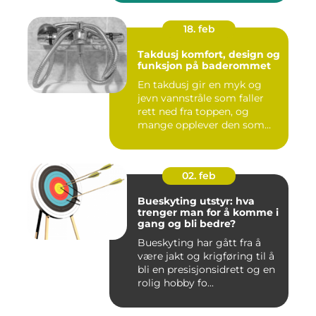
18. feb
Takdusj komfort, design og
funksjon på baderommet
En takdusj gir en myk og
jevn vannstråle som faller
rett ned fra toppen, og
mange opplever den som
m...
02. feb
Bueskyting utstyr: hva
trenger man for å komme i
gang og bli bedre?
Bueskyting har gått fra å
være jakt og krigføring til å
bli en presisjonsidrett og en
rolig hobby fo...