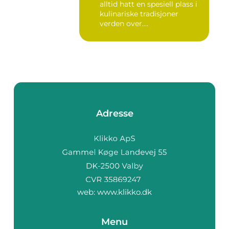
alltid hatt en spesiell plass i
kulinariske tradisjoner
verden over....
Adresse
web:
www.klikko.dk
Menu