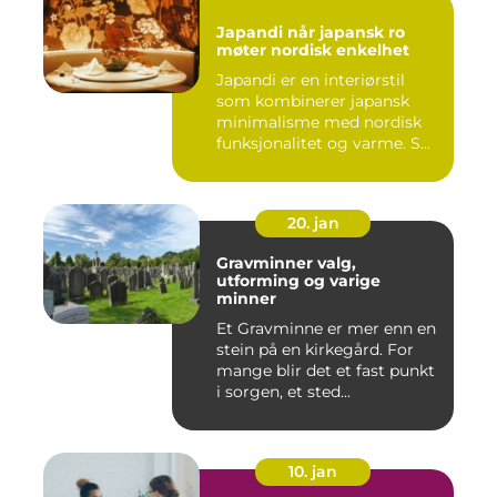
Japandi når japansk ro
møter nordisk enkelhet
Japandi er en interiørstil
som kombinerer japansk
minimalisme med nordisk
funksjonalitet og varme. S...
20. jan
Gravminner valg,
utforming og varige
minner
Et Gravminne er mer enn en
stein på en kirkegård. For
mange blir det et fast punkt
i sorgen, et sted...
10. jan