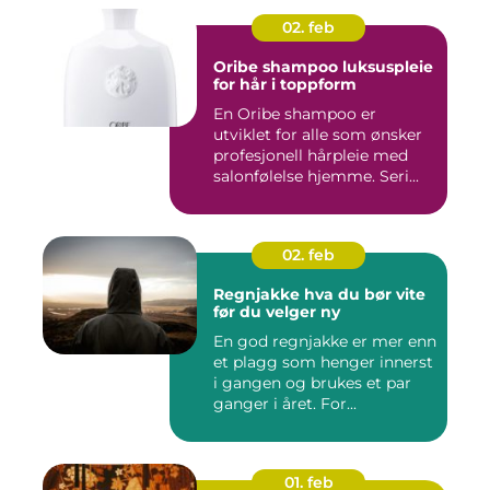
02. feb
Oribe shampoo luksuspleie
for hår i toppform
En Oribe shampoo er
utviklet for alle som ønsker
profesjonell hårpleie med
salonfølelse hjemme. Seri...
02. feb
Regnjakke hva du bør vite
før du velger ny
En god regnjakke er mer enn
et plagg som henger innerst
i gangen og brukes et par
ganger i året. For...
01. feb