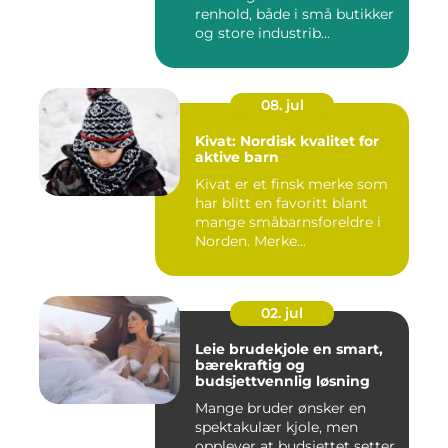
renhold, både i små butikker
og store industrib...
08. jul
Kivat: Nordisk kvalitet for
aktive barn
Kivat er et finsk merke som
har blitt en favoritt blant
mange småbarnsforeldre i
Norden. Merke...
02. jul
Leie brudekjole en smart,
bærekraftig og
budsjettvennlig løsning
Mange bruder ønsker en
spektakulær kjole, men
opplever at budsjettet setter