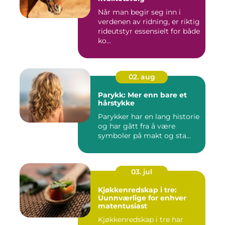
Når man begir seg inn i
verdenen av ridning, er riktig
rideutstyr essensielt for både
ko...
02. aug
Parykk: Mer enn bare et
hårstykke
Parykker har en lang historie
og har gått fra å være
symboler på makt og sta...
03. jul
Kjøkkenredskap i tre:
Uunnværlige for enhver
matentusiast
Kjøkkenredskap i tre har