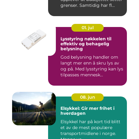
grenser. Samtidig har fl...
01. jul
Lysstyring nøkkelen til
effektiv og behagelig
belysning
God belysning handler om
langt mer enn å skru lys av
og på. Med lysstyring kan lys
tilpasses mennesk...
08. jun
Elsykkel: Gir mer frihet i
hverdagen
Elsykkel har på kort tid blitt
et av de mest populære
transportmidlene i norge.