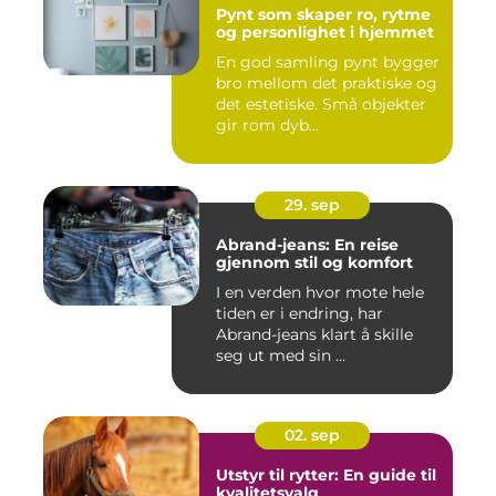
Pynt som skaper ro, rytme
og personlighet i hjemmet
En god samling pynt bygger
bro mellom det praktiske og
det estetiske. Små objekter
gir rom dyb...
29. sep
Abrand-jeans: En reise
gjennom stil og komfort
I en verden hvor mote hele
tiden er i endring, har
Abrand-jeans klart å skille
seg ut med sin ...
02. sep
Utstyr til rytter: En guide til
kvalitetsvalg