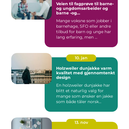
Veien til fagprøve til barne-
og ungdomsarbeider og
barne -og
ungdsomarbeiderfaget VG
Mange voksne som jobber i
barnehage, SFO eller andre
tilbud for barn og unge har
lang erfaring, men ...
10. jan
Holzweiler dunjakke varm
kvalitet med gjennomtenkt
design
En holzweiler dunjakke har
blitt et naturlig valg for
mange som ønsker en jakke
som både tåler norsk...
13. nov