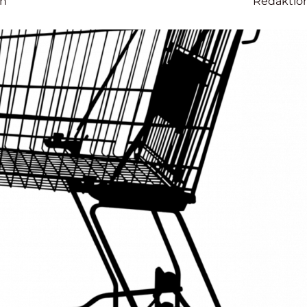
en
Redaktio