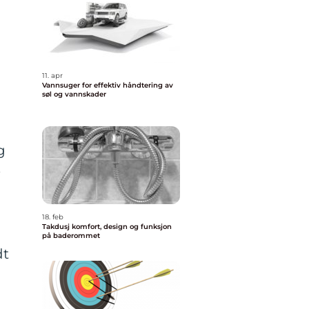
11. apr
Vannsuger for effektiv håndtering av
søl og vannskader
g
e
18. feb
Takdusj komfort, design og funksjon
på baderommet
dt