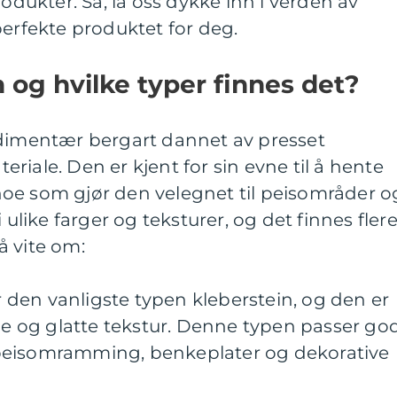
rodukter. Så, la oss dykke inn i verden av
perfekte produktet for deg.
 og hvilke typer finnes det?
edimentær bergart dannet av presset
riale. Den er kjent for sin evne til å hente
oe som gjør den velegnet til peisområder o
 ulike farger og teksturer, og det finnes fler
å vite om:
er den vanligste typen kleberstein, og den er
rge og glatte tekstur. Denne typen passer go
rt peisomramming, benkeplater og dekorative