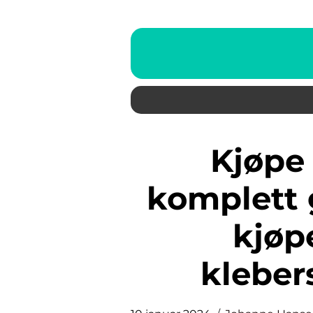
Kjøpe kleberstein: En
komplett g
kjøp
kleber