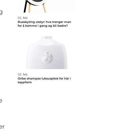
og
02. feb
Bueskyting utstyr: hva trenger man
for å komme i gang og bli bedre?
02. feb
Oribe shampoo luksuspleie for hår i
toppform
e
er