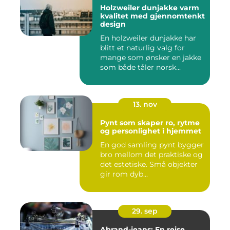
Holzweiler dunjakke varm
kvalitet med gjennomtenkt
design
En holzweiler dunjakke har
blitt et naturlig valg for
mange som ønsker en jakke
som både tåler norsk...
13. nov
Pynt som skaper ro, rytme
og personlighet i hjemmet
En god samling pynt bygger
bro mellom det praktiske og
det estetiske. Små objekter
gir rom dyb...
29. sep
Abrand-jeans: En reise