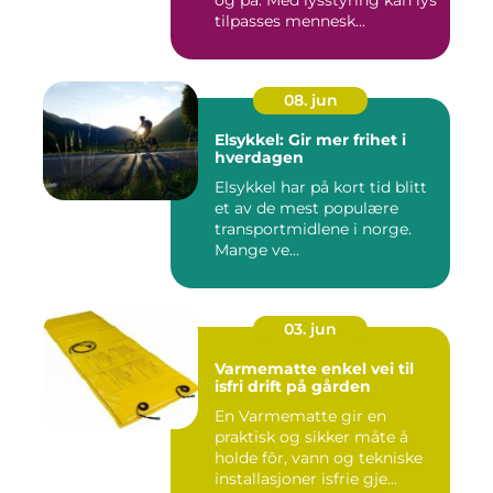
og på. Med lysstyring kan lys
tilpasses mennesk...
08. jun
Elsykkel: Gir mer frihet i
hverdagen
Elsykkel har på kort tid blitt
et av de mest populære
transportmidlene i norge.
Mange ve...
03. jun
Varmematte enkel vei til
isfri drift på gården
En Varmematte gir en
praktisk og sikker måte å
holde fôr, vann og tekniske
installasjoner isfrie gje...