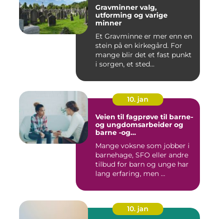
Gravminner valg,
utforming og varige
minner
Et Gravminne er mer enn en
stein på en kirkegård. For
mange blir det et fast punkt
i sorgen, et sted...
10. jan
Veien til fagprøve til barne-
og ungdomsarbeider og
barne -og
ungdsomarbeiderfaget VG
Mange voksne som jobber i
barnehage, SFO eller andre
tilbud for barn og unge har
lang erfaring, men ...
10. jan