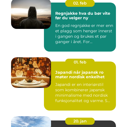
02. feb
Regnjakke hva du bør vite
før du velger ny
En god regnjakke er mer enn
et plagg som henger innerst
i gangen og brukes et par
ganger i året. For...
01. feb
Japandi når japansk ro
møter nordisk enkelhet
Japandi er en interiørstil
som kombinerer japansk
minimalisme med nordisk
funksjonalitet og varme. S...
20. jan