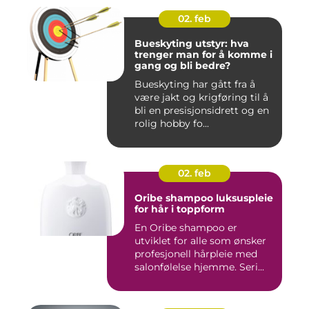
02. feb
Bueskyting utstyr: hva
trenger man for å komme i
gang og bli bedre?
Bueskyting har gått fra å
være jakt og krigføring til å
bli en presisjonsidrett og en
rolig hobby fo...
02. feb
Oribe shampoo luksuspleie
for hår i toppform
En Oribe shampoo er
utviklet for alle som ønsker
profesjonell hårpleie med
salonfølelse hjemme. Seri...