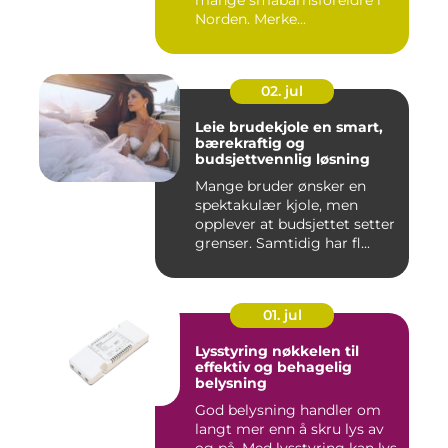
mange småbarnsforeldre i
Norden. Merke...
02. jul
Leie brudekjole en smart,
bærekraftig og
budsjettvennlig løsning
Mange bruder ønsker en
spektakulær kjole, men
opplever at budsjettet setter
grenser. Samtidig har fl...
01. jul
Lysstyring nøkkelen til
effektiv og behagelig
belysning
God belysning handler om
langt mer enn å skru lys av