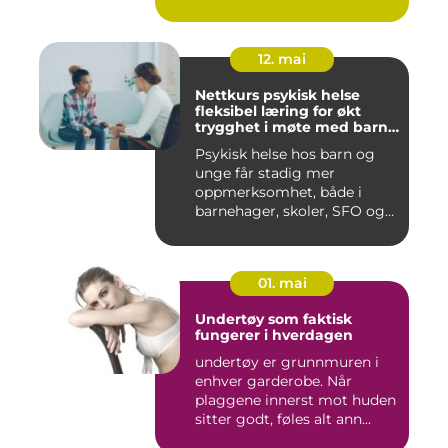
12. mai
Nettkurs psykisk helse
fleksibel læring for økt
trygghet i møte med barn
og unge
Psykisk helse hos barn og
unge får stadig mer
oppmerksomhet, både i
barnehager, skoler, SFO og
hjem....
01. mai
Undertøy som faktisk
fungerer i hverdagen
undertøy er grunnmuren i
enhver garderobe. Når
plaggene innerst mot huden
sitter godt, føles alt ann...