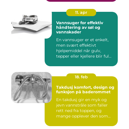
11. apr
Vannsuger for effektiv
håndtering av søl og
vannskader
En vannsuger er et enkelt,
men svært effektivt
hjelpemiddel når gulv,
tepper eller kjellere blir ful...
18. feb
Takdusj komfort, design og
funksjon på baderommet
En takdusj gir en myk og
jevn vannstråle som faller
rett ned fra toppen, og
mange opplever den som
m...