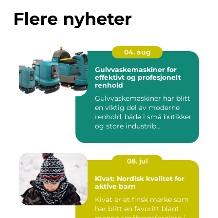
Flere nyheter
04. aug
Gulvvaskemaskiner for
effektivt og profesjonelt
renhold
Gulvvaskemaskiner har blitt
en viktig del av moderne
renhold, både i små butikker
og store industrib...
08. jul
Kivat: Nordisk kvalitet for
aktive barn
Kivat er et finsk merke som
har blitt en favoritt blant