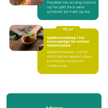
Parykker har en lang historie
og har gått fra å være
symboler på makt og sta...
03. jul
Kjøkkenredskap i tre:
Uunnværlige for enhver
matentusiast
Kjøkkenredskap i tre har
alltid hatt en spesiell plass i
kulinariske tradisjoner
verden over....