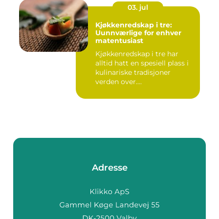
03. jul
Kjøkkenredskap i tre:
Uunnværlige for enhver
matentusiast
Kjøkkenredskap i tre har
alltid hatt en spesiell plass i
kulinariske tradisjoner
verden over....
Adresse