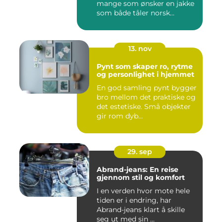
mange som ønsker en jakke
som både tåler norsk...
13. nov
Pynt som skaper ro, rytme
og personlighet i hjemmet
En god samling pynt bygger
bro mellom det praktiske og
det estetiske. Små objekter
gir rom dyb...
29. sep
Abrand-jeans: En reise
gjennom stil og komfort
I en verden hvor mote hele
tiden er i endring, har
Abrand-jeans klart å skille
seg ut med sin ...