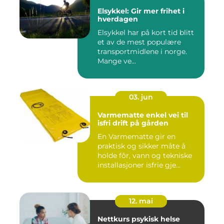
Elsykkel: Gir mer frihet i
hverdagen
Elsykkel har på kort tid blitt
et av de mest populære
transportmidlene i norge.
Mange ve...
03. jun
Varmematte enkel vei til
isfri drift på gården
En Varmematte gir en
praktisk og sikker måte å
holde fôr, vann og tekniske
installasjoner isfrie gje...
12. mai
Nettkurs psykisk helse