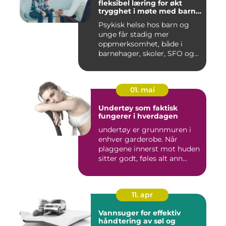
fleksibel læring for økt
trygghet i møte med barn
og unge
Psykisk helse hos barn og
unge får stadig mer
oppmerksomhet, både i
barnehager, skoler, SFO og
hjem....
01. mai
Undertøy som faktisk
fungerer i hverdagen
undertøy er grunnmuren i
enhver garderobe. Når
plaggene innerst mot huden
sitter godt, føles alt ann...
11. apr
Vannsuger for effektiv
håndtering av søl og