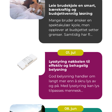
Leie brudekjole en smart,
bærekraftig og
budsjettvennlig løsning
Mange bruder ønsker en
spektakulær kjole, men
opplever at budsjettet setter
grenser. Samtidig har fl...
01. jul
Lysstyring nøkkelen til
effektiv og behagelig
belysning
God belysning handler om
langt mer enn å skru lys av
og på. Med lysstyring kan lys
tilpasses mennesk...
08. jun