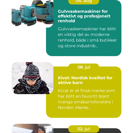
04. aug
Gulvvaskemaskiner for
effektivt og profesjonelt
renhold
Gulvvaskemaskiner har blitt
en viktig del av moderne
renhold, både i små butikker
og store industrib...
08. jul
Kivat: Nordisk kvalitet for
aktive barn
Kivat er et finsk merke som
har blitt en favoritt blant
mange småbarnsforeldre i
Norden. Merke...
02. jul