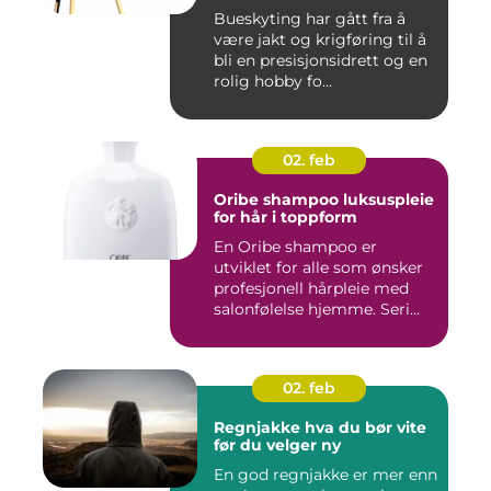
Bueskyting har gått fra å
være jakt og krigføring til å
bli en presisjonsidrett og en
rolig hobby fo...
02. feb
Oribe shampoo luksuspleie
for hår i toppform
En Oribe shampoo er
utviklet for alle som ønsker
profesjonell hårpleie med
salonfølelse hjemme. Seri...
02. feb
Regnjakke hva du bør vite
før du velger ny
En god regnjakke er mer enn