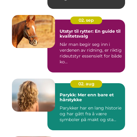
02. sep
Utstyr til rytter: En guide til
kvalitetsvalg
Når man begir seg inn i
verdenen av ridning, er riktig
rideutstyr essensielt for både
ko...
02. aug
Parykk: Mer enn bare et
hårstykke
Parykker har en lang historie
og har gått fra å være
symboler på makt og sta...