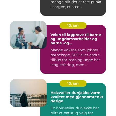
mange blir det et fast punkt
i sorgen, et sted...
10. jan
Veien til fagprøve til barne-
og ungdomsarbeider og
barne -og
ungdsomarbeiderfaget VG
Mange voksne som jobber i
barnehage, SFO eller andre
tilbud for barn og unge har
lang erfaring, men ...
10. jan
Holzweiler dunjakke varm
kvalitet med gjennomtenkt
design
En holzweiler dunjakke har
blitt et naturlig valg for