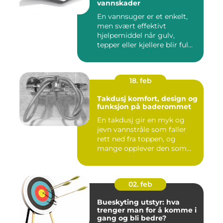
vannskader
En vannsuger er et enkelt,
men svært effektivt
hjelpemiddel når gulv,
tepper eller kjellere blir ful...
18. feb
Takdusj komfort, design og
funksjon på baderommet
En takdusj gir en myk og
jevn vannstråle som faller
rett ned fra toppen, og
mange opplever den som
m...
02. feb
Bueskyting utstyr: hva
trenger man for å komme i
gang og bli bedre?