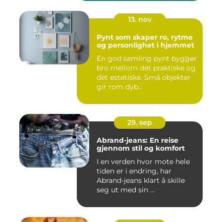
13. nov
Pynt som skaper ro, rytme
og personlighet i hjemmet
En god samling pynt bygger
bro mellom det praktiske og
det estetiske. Små objekter
gir rom dyb...
29. sep
Abrand-jeans: En reise
gjennom stil og komfort
I en verden hvor mote hele
tiden er i endring, har
Abrand-jeans klart å skille
seg ut med sin ...