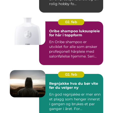
rolig hobby fo...
02. feb
Oribe shampoo luksuspleie
for hår i toppform
En Oribe shampoo er
utviklet for alle som ønsker
profesjonell hårpleie med
salonfølelse hjemme. Seri...
02. feb
Regnjakke hva du bør vite
før du velger ny
En god regnjakke er mer enn
et plagg som henger innerst
i gangen og brukes et par
ganger i året. For...