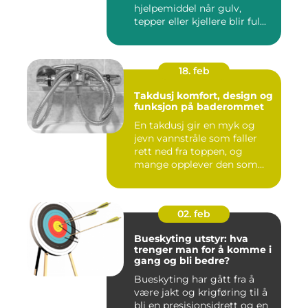
hjelpemiddel når gulv,
tepper eller kjellere blir ful...
18. feb
Takdusj komfort, design og
funksjon på baderommet
En takdusj gir en myk og
jevn vannstråle som faller
rett ned fra toppen, og
mange opplever den som
m...
02. feb
Bueskyting utstyr: hva
trenger man for å komme i
gang og bli bedre?
Bueskyting har gått fra å
være jakt og krigføring til å
bli en presisjonsidrett og en