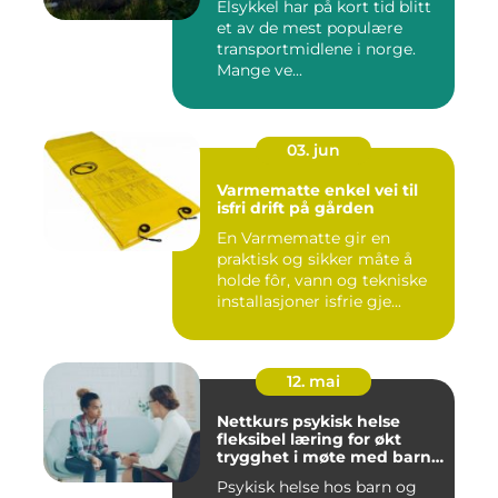
Elsykkel har på kort tid blitt
et av de mest populære
transportmidlene i norge.
Mange ve...
03. jun
Varmematte enkel vei til
isfri drift på gården
En Varmematte gir en
praktisk og sikker måte å
holde fôr, vann og tekniske
installasjoner isfrie gje...
12. mai
Nettkurs psykisk helse
fleksibel læring for økt
trygghet i møte med barn
og unge
Psykisk helse hos barn og