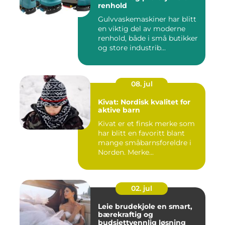
renhold
Gulvvaskemaskiner har blitt
en viktig del av moderne
renhold, både i små butikker
og store industrib...
08. jul
Kivat: Nordisk kvalitet for
aktive barn
Kivat er et finsk merke som
har blitt en favoritt blant
mange småbarnsforeldre i
Norden. Merke...
02. jul
Leie brudekjole en smart,
bærekraftig og
budsjettvennlig løsning