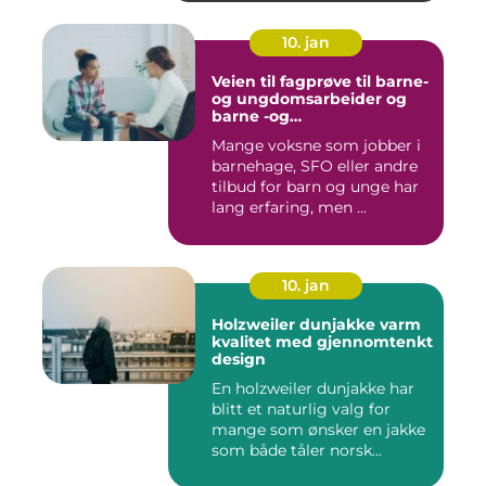
10. jan
Veien til fagprøve til barne-
og ungdomsarbeider og
barne -og
ungdsomarbeiderfaget VG
Mange voksne som jobber i
barnehage, SFO eller andre
tilbud for barn og unge har
lang erfaring, men ...
10. jan
Holzweiler dunjakke varm
kvalitet med gjennomtenkt
design
En holzweiler dunjakke har
blitt et naturlig valg for
mange som ønsker en jakke
som både tåler norsk...