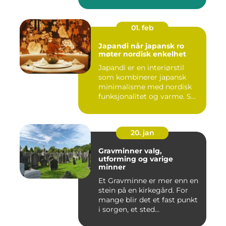
01. feb
Japandi når japansk ro
møter nordisk enkelhet
Japandi er en interiørstil
som kombinerer japansk
minimalisme med nordisk
funksjonalitet og varme. S...
20. jan
Gravminner valg,
utforming og varige
minner
Et Gravminne er mer enn en
stein på en kirkegård. For
mange blir det et fast punkt
i sorgen, et sted...