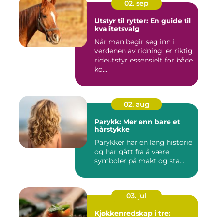
02. sep
Utstyr til rytter: En guide til
kvalitetsvalg
Når man begir seg inn i
verdenen av ridning, er riktig
rideutstyr essensielt for både
ko...
02. aug
Parykk: Mer enn bare et
hårstykke
Parykker har en lang historie
og har gått fra å være
symboler på makt og sta...
03. jul
Kjøkkenredskap i tre: