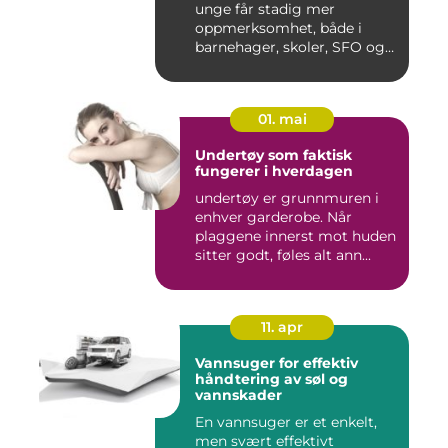
unge får stadig mer
oppmerksomhet, både i
barnehager, skoler, SFO og
hjem....
01. mai
Undertøy som faktisk
fungerer i hverdagen
undertøy er grunnmuren i
enhver garderobe. Når
plaggene innerst mot huden
sitter godt, føles alt ann...
11. apr
Vannsuger for effektiv
håndtering av søl og
vannskader
En vannsuger er et enkelt,
men svært effektivt