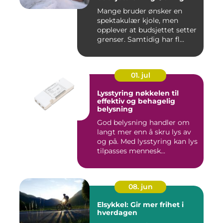
Mange bruder ønsker en
spektakulær kjole, men
opplever at budsjettet setter
grenser. Samtidig har fl...
01. jul
Lysstyring nøkkelen til
effektiv og behagelig
belysning
God belysning handler om
langt mer enn å skru lys av
og på. Med lysstyring kan lys
tilpasses mennesk...
08. jun
Elsykkel: Gir mer frihet i
hverdagen