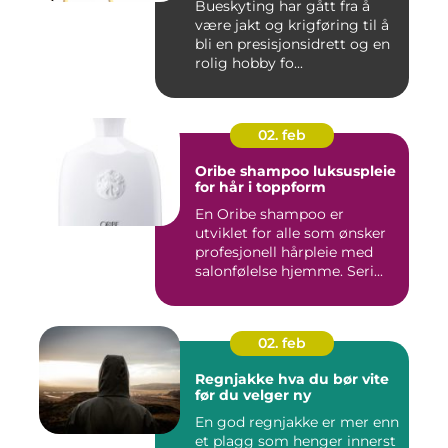
Bueskyting har gått fra å
være jakt og krigføring til å
bli en presisjonsidrett og en
rolig hobby fo...
02. feb
Oribe shampoo luksuspleie
for hår i toppform
En Oribe shampoo er
utviklet for alle som ønsker
profesjonell hårpleie med
salonfølelse hjemme. Seri...
02. feb
Regnjakke hva du bør vite
før du velger ny
En god regnjakke er mer enn
et plagg som henger innerst