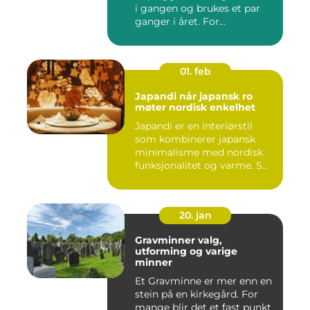
i gangen og brukes et par
ganger i året. For...
01. feb
Japandi når japansk ro
møter nordisk enkelhet
Japandi er en interiørstil
som kombinerer japansk
minimalisme med nordisk
funksjonalitet og varme. S...
20. jan
Gravminner valg,
utforming og varige
minner
Et Gravminne er mer enn en
stein på en kirkegård. For
mange blir det et fast punkt