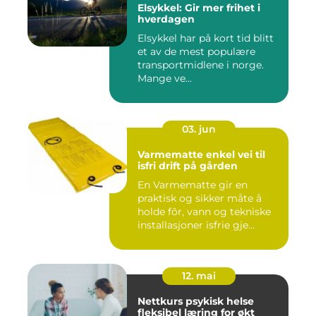
Elsykkel: Gir mer frihet i
hverdagen
Elsykkel har på kort tid blitt
et av de mest populære
transportmidlene i norge.
Mange ve...
03. jun
Varmematte enkel vei til
isfri drift på gården
En Varmematte gir en
praktisk og sikker måte å
holde fôr, vann og tekniske
installasjoner isfrie gje...
12. mai
Nettkurs psykisk helse
fleksibel læring for økt