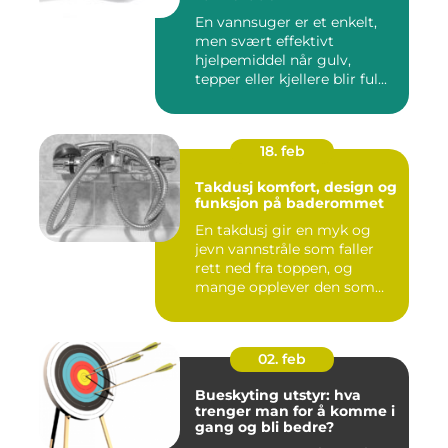
En vannsuger er et enkelt,
men svært effektivt
hjelpemiddel når gulv,
tepper eller kjellere blir ful...
18. feb
Takdusj komfort, design og
funksjon på baderommet
En takdusj gir en myk og
jevn vannstråle som faller
rett ned fra toppen, og
mange opplever den som
m...
02. feb
Bueskyting utstyr: hva
trenger man for å komme i
gang og bli bedre?