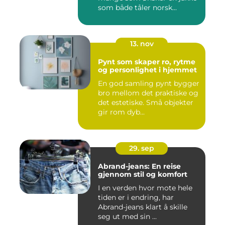
som både tåler norsk...
13. nov
Pynt som skaper ro, rytme
og personlighet i hjemmet
En god samling pynt bygger
bro mellom det praktiske og
det estetiske. Små objekter
gir rom dyb...
29. sep
Abrand-jeans: En reise
gjennom stil og komfort
I en verden hvor mote hele
tiden er i endring, har
Abrand-jeans klart å skille
seg ut med sin ...