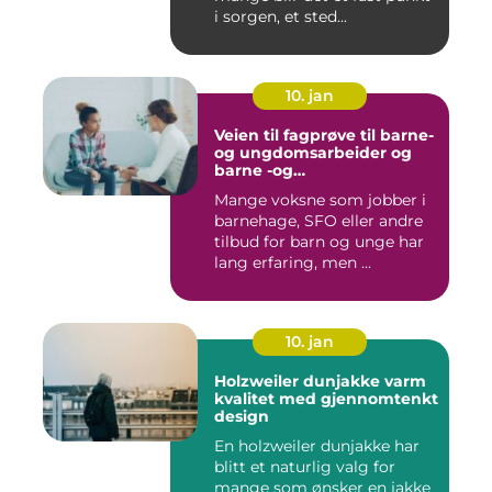
i sorgen, et sted...
10. jan
Veien til fagprøve til barne-
og ungdomsarbeider og
barne -og
ungdsomarbeiderfaget VG
Mange voksne som jobber i
barnehage, SFO eller andre
tilbud for barn og unge har
lang erfaring, men ...
10. jan
Holzweiler dunjakke varm
kvalitet med gjennomtenkt
design
En holzweiler dunjakke har
blitt et naturlig valg for
mange som ønsker en jakke