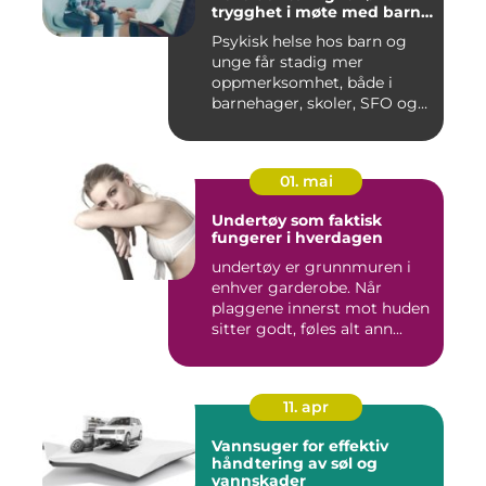
trygghet i møte med barn
og unge
Psykisk helse hos barn og
unge får stadig mer
oppmerksomhet, både i
barnehager, skoler, SFO og
hjem....
01. mai
Undertøy som faktisk
fungerer i hverdagen
undertøy er grunnmuren i
enhver garderobe. Når
plaggene innerst mot huden
sitter godt, føles alt ann...
11. apr
Vannsuger for effektiv
håndtering av søl og
vannskader