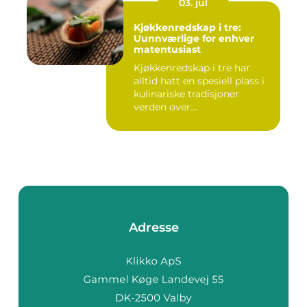
03. jul
Kjøkkenredskap i tre:
Uunnværlige for enhver
matentusiast
Kjøkkenredskap i tre har
alltid hatt en spesiell plass i
kulinariske tradisjoner
verden over....
Adresse