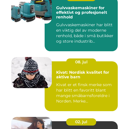
Gulvvaskemaskiner for
effektivt og profesjonelt
renhold
Gulvvaskemaskiner har blitt
en viktig del av moderne
renhold, både i små butikker
og store industrib...
08. jul
Kivat: Nordisk kvalitet for
aktive barn
Kivat er et finsk merke som
har blitt en favoritt blant
mange småbarnsforeldre i
Norden. Merke...
02. jul