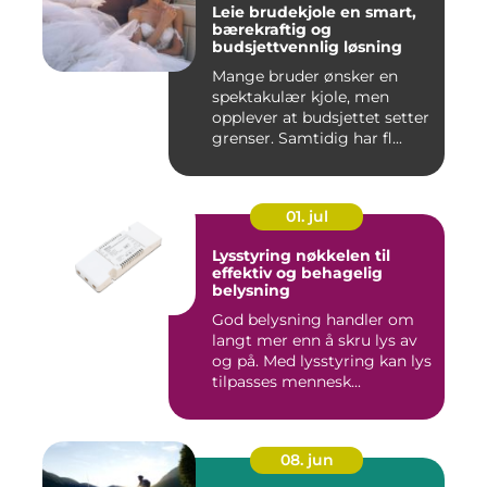
Leie brudekjole en smart,
bærekraftig og
budsjettvennlig løsning
Mange bruder ønsker en
spektakulær kjole, men
opplever at budsjettet setter
grenser. Samtidig har fl...
01. jul
Lysstyring nøkkelen til
effektiv og behagelig
belysning
God belysning handler om
langt mer enn å skru lys av
og på. Med lysstyring kan lys
tilpasses mennesk...
08. jun