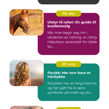
02. sep
Utstyr til rytter: En guide til
kvalitetsvalg
Når man begir seg inn i
verdenen av ridning, er riktig
rideutstyr essensielt for både
ko...
02. aug
Parykk: Mer enn bare et
hårstykke
Parykker har en lang historie
og har gått fra å være
symboler på makt og sta...