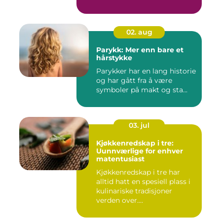
02. aug
Parykk: Mer enn bare et
hårstykke
Parykker har en lang historie
og har gått fra å være
symboler på makt og sta...
03. jul
Kjøkkenredskap i tre:
Uunnværlige for enhver
matentusiast
Kjøkkenredskap i tre har
alltid hatt en spesiell plass i
kulinariske tradisjoner
verden over....