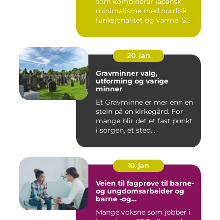
som kombinerer japansk
minimalisme med nordisk
funksjonalitet og varme. S...
20. jan
Gravminner valg,
utforming og varige
minner
Et Gravminne er mer enn en
stein på en kirkegård. For
mange blir det et fast punkt
i sorgen, et sted...
10. jan
Veien til fagprøve til barne-
og ungdomsarbeider og
barne -og
ungdsomarbeiderfaget VG
Mange voksne som jobber i