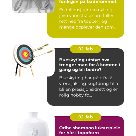
funksjon på baderommet
En takdusj gir en myk og
jevn vannstråle som faller
rett ned fra toppen, og
mange opplever den som
m...
02. feb
Bueskyting utstyr: hva
trenger man for å komme i
gang og bli bedre?
Bueskyting har gått fra å
være jakt og krigføring til å
bli en presisjonsidrett og en
rolig hobby fo...
02. feb
Oribe shampoo luksuspleie
for hår i toppform