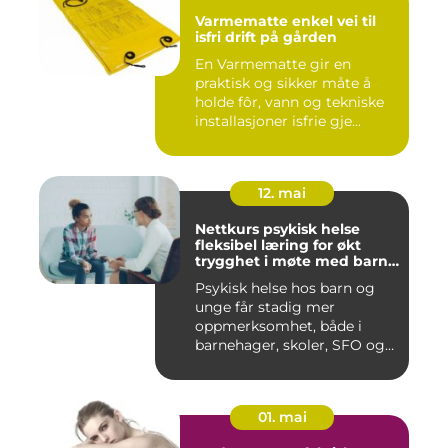
Varmematte enkel vei til
isfri drift på gården
En Varmematte gir en
praktisk og sikker måte å
holde fôr, vann og tekniske
installasjoner isfrie gje...
12. mai
Nettkurs psykisk helse
fleksibel læring for økt
trygghet i møte med barn
og unge
Psykisk helse hos barn og
unge får stadig mer
oppmerksomhet, både i
barnehager, skoler, SFO og
hjem....
01. mai