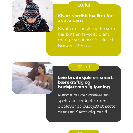
08. jul
Kivat: Nordisk kvalitet for
aktive barn
Kivat er et finsk merke som
har blitt en favoritt blant
mange småbarnsforeldre i
Norden. Merke...
02. jul
Leie brudekjole en smart,
bærekraftig og
budsjettvennlig løsning
Mange bruder ønsker en
spektakulær kjole, men
opplever at budsjettet setter
grenser. Samtidig har fl...