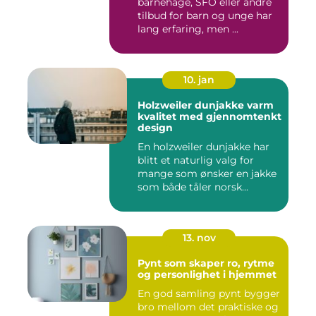
barnehage, SFO eller andre
tilbud for barn og unge har
lang erfaring, men ...
10. jan
Holzweiler dunjakke varm
kvalitet med gjennomtenkt
design
En holzweiler dunjakke har
blitt et naturlig valg for
mange som ønsker en jakke
som både tåler norsk...
13. nov
Pynt som skaper ro, rytme
og personlighet i hjemmet
En god samling pynt bygger
bro mellom det praktiske og