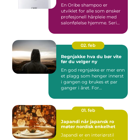
En Oribe shampoo er
utviklet for alle som ønsker
profesjonell hårpleie med
salonfølelse hjemme. Seri...
02. feb
Regnjakke hva du bør vite
før du velger ny
En god regnjakke er mer enn
et plagg som henger innerst
i gangen og brukes et par
ganger i året. For...
01. feb
Japandi når japansk ro
møter nordisk enkelhet
Japandi er en interiørstil