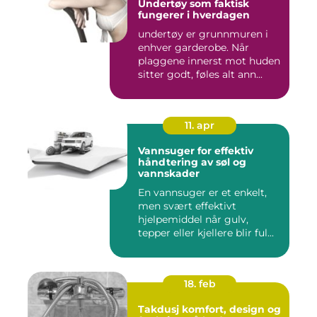
Undertøy som faktisk
fungerer i hverdagen
undertøy er grunnmuren i
enhver garderobe. Når
plaggene innerst mot huden
sitter godt, føles alt ann...
11. apr
Vannsuger for effektiv
håndtering av søl og
vannskader
En vannsuger er et enkelt,
men svært effektivt
hjelpemiddel når gulv,
tepper eller kjellere blir ful...
18. feb
Takdusj komfort, design og