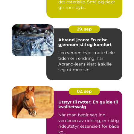
det estetiske. Små objekter
gir rom dyb...
29. sep
Abrand-jeans: En reise
gjennom stil og komfort
I en verden hvor mote hele
tiden er i endring, har
Abrand-jeans klart å skille
seg ut med sin ...
02. sep
Utstyr til rytter: En guide til
kvalitetsvalg
Når man begir seg inn i
verdenen av ridning, er riktig
rideutstyr essensielt for både
ko...