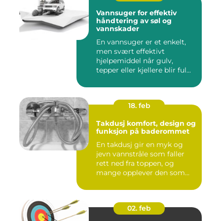
Vannsuger for effektiv
håndtering av søl og
vannskader
En vannsuger er et enkelt,
men svært effektivt
hjelpemiddel når gulv,
tepper eller kjellere blir ful...
18. feb
Takdusj komfort, design og
funksjon på baderommet
En takdusj gir en myk og
jevn vannstråle som faller
rett ned fra toppen, og
mange opplever den som
m...
02. feb