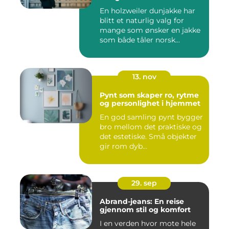
En holzweiler dunjakke har
blitt et naturlig valg for
mange som ønsker en jakke
som både tåler norsk...
13. nov
Pynt som skaper ro, rytme
og personlighet i hjemmet
En god samling pynt bygger
bro mellom det praktiske og
det estetiske. Små objekter
gir rom dyb...
29. sep
Abrand-jeans: En reise
gjennom stil og komfort
I en verden hvor mote hele