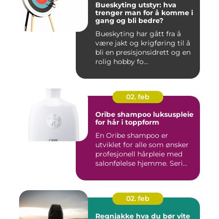
Bueskyting utstyr: hva
trenger man for å komme i
gang og bli bedre?
Bueskyting har gått fra å
være jakt og krigføring til å
bli en presisjonsidrett og en
rolig hobby fo...
02. feb
Oribe shampoo luksuspleie
for hår i toppform
En Oribe shampoo er
utviklet for alle som ønsker
profesjonell hårpleie med
salonfølelse hjemme. Seri...
02. feb
Regnjakke hva du bør vite