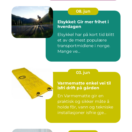
08. jun
Elsykkel: Gir mer frihet i
hverdagen
Elsykkel har på kort tid blitt
et av de mest populære
transportmidlene i norge.
Mange ve...
03. jun
Varmematte enkel vei til
isfri drift på gården
En Varmematte gir en
praktisk og sikker måte å
holde fôr, vann og tekniske
installasjoner isfrie gje...