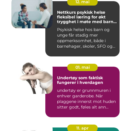
12. mai
Nettkurs psykisk helse
fleksibel læring for økt
trygghet i møte med barn
og unge
Psykisk helse hos barn og
unge får stadig mer
oppmerksomhet, både i
barnehager, skoler, SFO og
hjem....
01. mai
Undertøy som faktisk
fungerer i hverdagen
undertøy er grunnmuren i
enhver garderobe. Når
plaggene innerst mot huden
sitter godt, føles alt ann...
11. apr