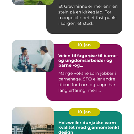
Et Gravminne er mer enn en
stein på en kirkegård. For
mange blir det et fast punkt
i sorgen, et sted...
10. jan
Veien til fagprøve til barne-
og ungdomsarbeider og
barne -og
ungdsomarbeiderfaget VG
Mange voksne som jobber i
barnehage, SFO eller andre
tilbud for barn og unge har
lang erfaring, men ...
10. jan
Holzweiler dunjakke varm
kvalitet med gjennomtenkt
design