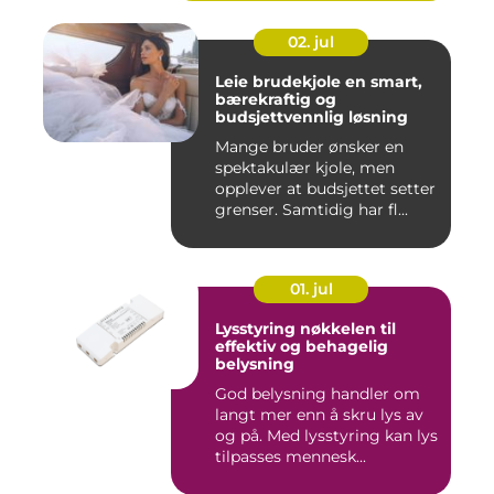
02. jul
Leie brudekjole en smart,
bærekraftig og
budsjettvennlig løsning
Mange bruder ønsker en
spektakulær kjole, men
opplever at budsjettet setter
grenser. Samtidig har fl...
01. jul
Lysstyring nøkkelen til
effektiv og behagelig
belysning
God belysning handler om
langt mer enn å skru lys av
og på. Med lysstyring kan lys
tilpasses mennesk...