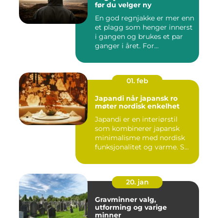
før du velger ny
En god regnjakke er mer enn
et plagg som henger innerst
i gangen og brukes et par
ganger i året. For...
01. feb
Japandi når japansk ro
møter nordisk enkelhet
Japandi er en interiørstil
som kombinerer japansk
minimalisme med nordisk
funksjonalitet og varme. S...
20. jan
Gravminner valg,
utforming og varige
minner