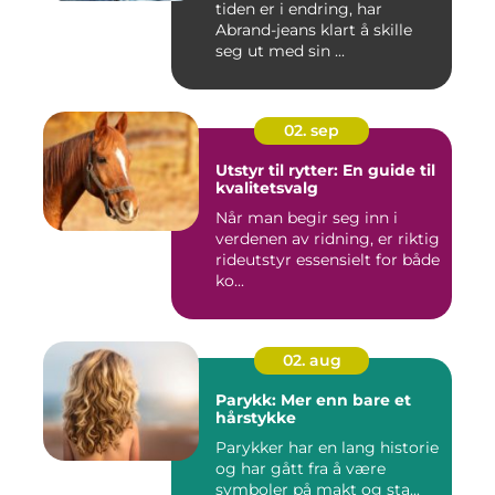
tiden er i endring, har
Abrand-jeans klart å skille
seg ut med sin ...
02. sep
Utstyr til rytter: En guide til
kvalitetsvalg
Når man begir seg inn i
verdenen av ridning, er riktig
rideutstyr essensielt for både
ko...
02. aug
Parykk: Mer enn bare et
hårstykke
Parykker har en lang historie
og har gått fra å være
symboler på makt og sta...