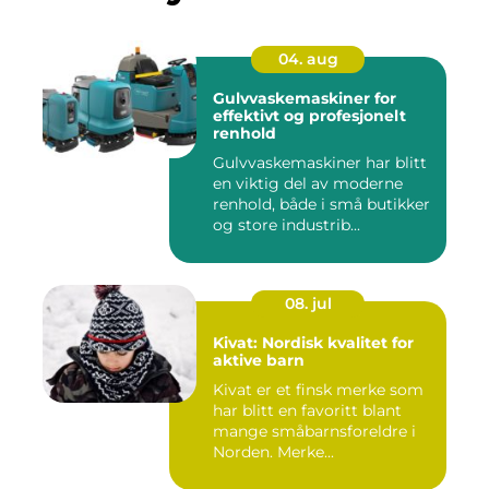
04. aug
Gulvvaskemaskiner for
effektivt og profesjonelt
renhold
Gulvvaskemaskiner har blitt
en viktig del av moderne
renhold, både i små butikker
og store industrib...
08. jul
Kivat: Nordisk kvalitet for
aktive barn
Kivat er et finsk merke som
har blitt en favoritt blant
mange småbarnsforeldre i
Norden. Merke...