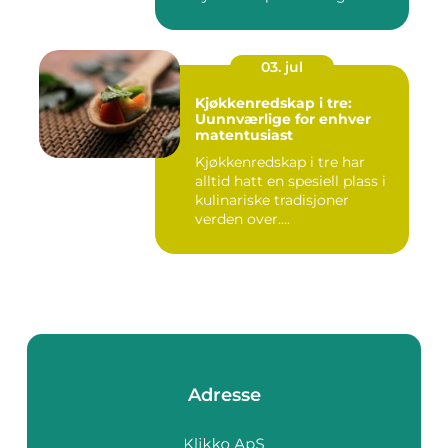
03. jul
Kjøkkenredskap i tre:
Uunnværlige for enhver
matentusiast
Kjøkkenredskap i tre har
alltid hatt en spesiell plass i
kulinariske tradisjoner
verden over....
Adresse