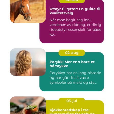
Utstyr til rytter: En guide til
kvalitetsvalg
Når man begir seg inn i
verdenen av ridning, er riktig
rideutstyr essensielt for både
ko...
02. aug
Parykk: Mer enn bare et
hårstykke
Parykker har en lang historie
og har gått fra å være
symboler på makt og sta...
03. jul
Kjøkkenredskap i tre:
Uunnværlige for enhver