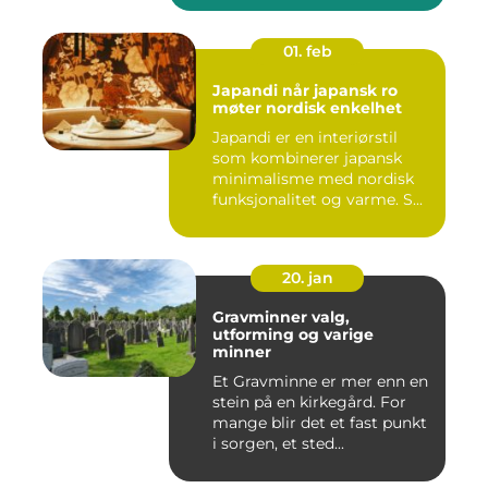
01. feb
Japandi når japansk ro
møter nordisk enkelhet
Japandi er en interiørstil
som kombinerer japansk
minimalisme med nordisk
funksjonalitet og varme. S...
20. jan
Gravminner valg,
utforming og varige
minner
Et Gravminne er mer enn en
stein på en kirkegård. For
mange blir det et fast punkt
i sorgen, et sted...