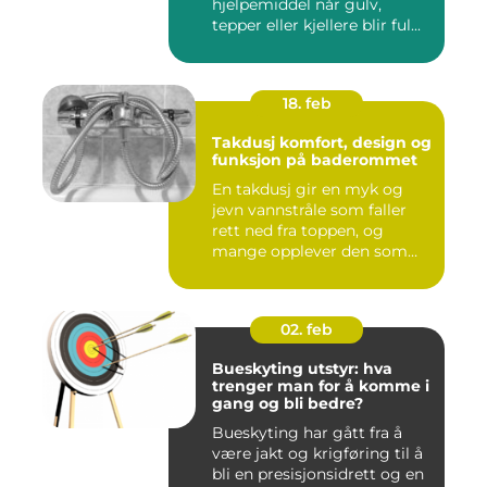
hjelpemiddel når gulv,
tepper eller kjellere blir ful...
18. feb
Takdusj komfort, design og
funksjon på baderommet
En takdusj gir en myk og
jevn vannstråle som faller
rett ned fra toppen, og
mange opplever den som
m...
02. feb
Bueskyting utstyr: hva
trenger man for å komme i
gang og bli bedre?
Bueskyting har gått fra å
være jakt og krigføring til å
bli en presisjonsidrett og en