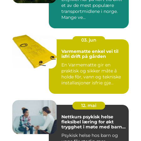
et av de mest populære
transportmidlene i norge.
Mange ve...
03. jun
Varmematte enkel vei til
isfri drift på gården
En Varmematte gir en
praktisk og sikker måte å
holde fôr, vann og tekniske
installasjoner isfrie gje...
12. mai
Nettkurs psykisk helse
fleksibel læring for økt
trygghet i møte med barn
og unge
Psykisk helse hos barn og