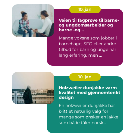
10. jan
Veien til fagprøve til barne-
og ungdomsarbeider og
barne -og
ungdsomarbeiderfaget VG
Mange voksne som jobber i
barnehage, SFO eller andre
tilbud for barn og unge har
lang erfaring, men ...
10. jan
Holzweiler dunjakke varm
kvalitet med gjennomtenkt
design
En holzweiler dunjakke har
blitt et naturlig valg for
mange som ønsker en jakke
som både tåler norsk...