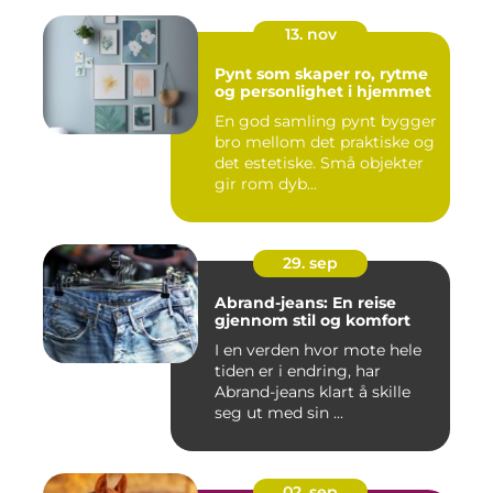
13. nov
Pynt som skaper ro, rytme
og personlighet i hjemmet
En god samling pynt bygger
bro mellom det praktiske og
det estetiske. Små objekter
gir rom dyb...
29. sep
Abrand-jeans: En reise
gjennom stil og komfort
I en verden hvor mote hele
tiden er i endring, har
Abrand-jeans klart å skille
seg ut med sin ...
02. sep