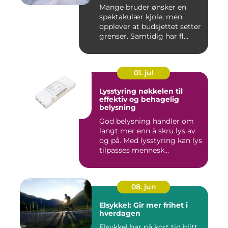
Mange bruder ønsker en
spektakulær kjole, men
opplever at budsjettet setter
grenser. Samtidig har fl...
01. jul
Lysstyring nøkkelen til
effektiv og behagelig
belysning
God belysning handler om
langt mer enn å skru lys av
og på. Med lysstyring kan lys
tilpasses mennesk...
08. jun
Elsykkel: Gir mer frihet i
hverdagen
Elsykkel har på kort tid blitt