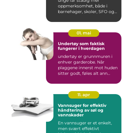
unge får stadig mer
oppmerksomhet, både i
barnehager, skoler, SFO og
hjem....
01. mai
Undertøy som faktisk
fungerer i hverdagen
undertøy er grunnmuren i
enhver garderobe. Når
plaggene innerst mot huden
sitter godt, føles alt ann...
11. apr
Vannsuger for effektiv
håndtering av søl og
vannskader
En vannsuger er et enkelt,
men svært effektivt