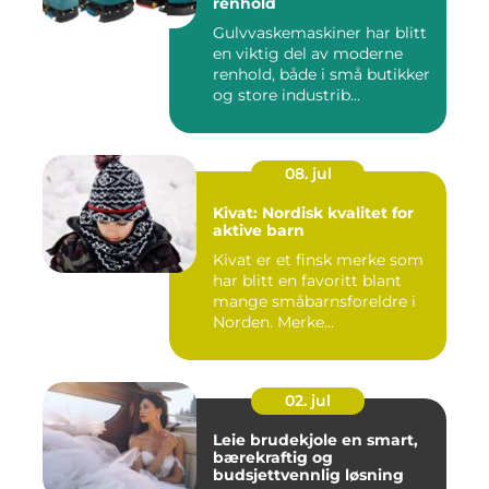
renhold
Gulvvaskemaskiner har blitt
en viktig del av moderne
renhold, både i små butikker
og store industrib...
08. jul
Kivat: Nordisk kvalitet for
aktive barn
Kivat er et finsk merke som
har blitt en favoritt blant
mange småbarnsforeldre i
Norden. Merke...
02. jul
Leie brudekjole en smart,
bærekraftig og
budsjettvennlig løsning