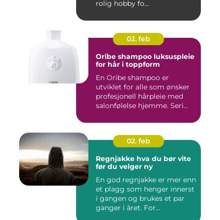
rolig hobby fo...
02. feb
Oribe shampoo luksuspleie
for hår i toppform
En Oribe shampoo er
utviklet for alle som ønsker
profesjonell hårpleie med
salonfølelse hjemme. Seri...
02. feb
Regnjakke hva du bør vite
før du velger ny
En god regnjakke er mer enn
et plagg som henger innerst
i gangen og brukes et par
ganger i året. For...