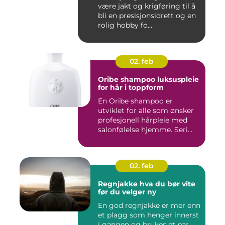
være jakt og krigføring til å
bli en presisjonsidrett og en
rolig hobby fo...
02. feb
Oribe shampoo luksuspleie
for hår i toppform
En Oribe shampoo er
utviklet for alle som ønsker
profesjonell hårpleie med
salonfølelse hjemme. Seri...
02. feb
Regnjakke hva du bør vite
før du velger ny
En god regnjakke er mer enn
et plagg som henger innerst
i gangen og brukes et par