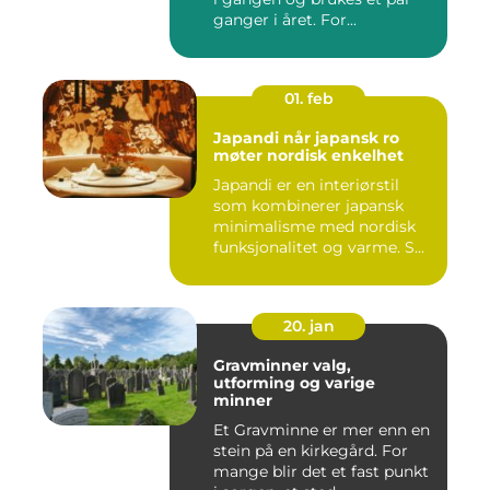
ganger i året. For...
01. feb
Japandi når japansk ro
møter nordisk enkelhet
Japandi er en interiørstil
som kombinerer japansk
minimalisme med nordisk
funksjonalitet og varme. S...
20. jan
Gravminner valg,
utforming og varige
minner
Et Gravminne er mer enn en
stein på en kirkegård. For
mange blir det et fast punkt