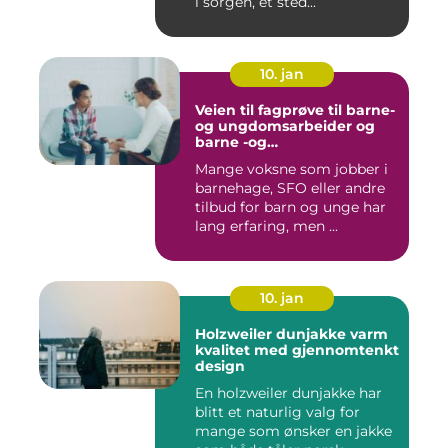
i sorgen, et sted...
10. jan
Veien til fagprøve til barne-
og ungdomsarbeider og
barne -og
ungdsomarbeiderfaget VG
Mange voksne som jobber i
barnehage, SFO eller andre
tilbud for barn og unge har
lang erfaring, men ...
10. jan
Holzweiler dunjakke varm
kvalitet med gjennomtenkt
design
En holzweiler dunjakke har
blitt et naturlig valg for
mange som ønsker en jakke