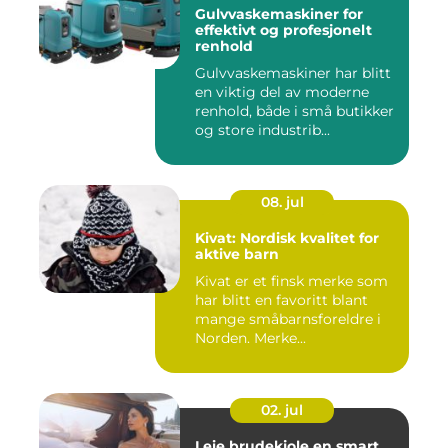
Gulvvaskemaskiner for
effektivt og profesjonelt
renhold
Gulvvaskemaskiner har blitt
en viktig del av moderne
renhold, både i små butikker
og store industrib...
08. jul
Kivat: Nordisk kvalitet for
aktive barn
Kivat er et finsk merke som
har blitt en favoritt blant
mange småbarnsforeldre i
Norden. Merke...
02. jul
Leie brudekjole en smart,