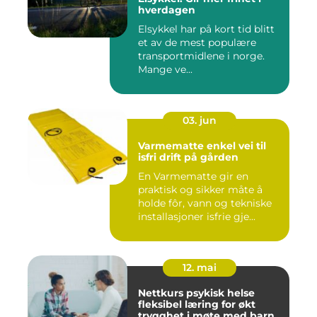
hverdagen
Elsykkel har på kort tid blitt
et av de mest populære
transportmidlene i norge.
Mange ve...
03. jun
Varmematte enkel vei til
isfri drift på gården
En Varmematte gir en
praktisk og sikker måte å
holde fôr, vann og tekniske
installasjoner isfrie gje...
12. mai
Nettkurs psykisk helse
fleksibel læring for økt
trygghet i møte med barn