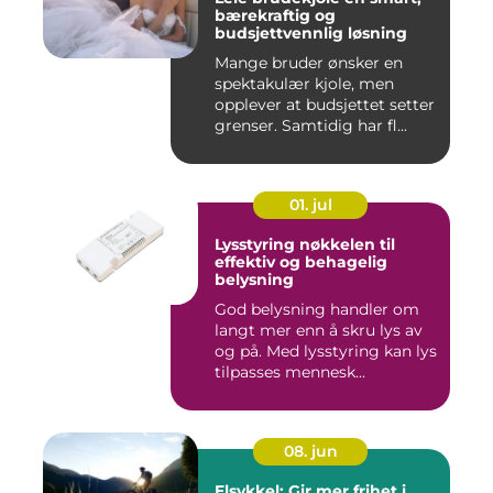
bærekraftig og
budsjettvennlig løsning
Mange bruder ønsker en
spektakulær kjole, men
opplever at budsjettet setter
grenser. Samtidig har fl...
01. jul
Lysstyring nøkkelen til
effektiv og behagelig
belysning
God belysning handler om
langt mer enn å skru lys av
og på. Med lysstyring kan lys
tilpasses mennesk...
08. jun
Elsykkel: Gir mer frihet i