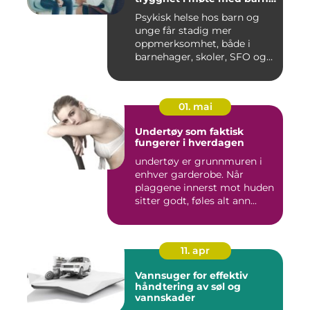
og unge
Psykisk helse hos barn og
unge får stadig mer
oppmerksomhet, både i
barnehager, skoler, SFO og
hjem....
01. mai
Undertøy som faktisk
fungerer i hverdagen
undertøy er grunnmuren i
enhver garderobe. Når
plaggene innerst mot huden
sitter godt, føles alt ann...
11. apr
Vannsuger for effektiv
håndtering av søl og
vannskader