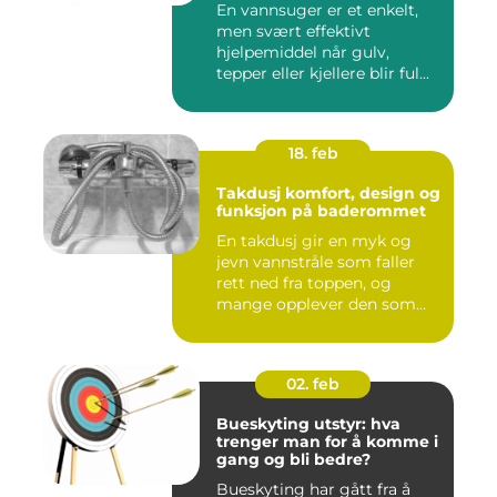
En vannsuger er et enkelt,
men svært effektivt
hjelpemiddel når gulv,
tepper eller kjellere blir ful...
18. feb
Takdusj komfort, design og
funksjon på baderommet
En takdusj gir en myk og
jevn vannstråle som faller
rett ned fra toppen, og
mange opplever den som
m...
02. feb
Bueskyting utstyr: hva
trenger man for å komme i
gang og bli bedre?
Bueskyting har gått fra å