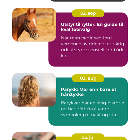
02. sep
Utstyr til rytter: En guide til
kvalitetsvalg
Når man begir seg inn i
verdenen av ridning, er riktig
rideutstyr essensielt for både
ko...
02. aug
Parykk: Mer enn bare et
hårstykke
Parykker har en lang historie
og har gått fra å være
symboler på makt og sta...
03. jul