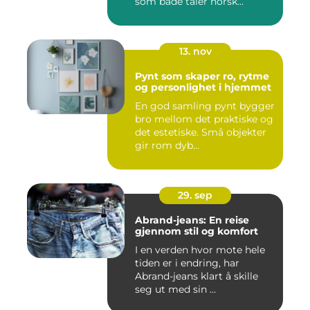
som både tåler norsk...
13. nov
Pynt som skaper ro, rytme
og personlighet i hjemmet
En god samling pynt bygger
bro mellom det praktiske og
det estetiske. Små objekter
gir rom dyb...
29. sep
Abrand-jeans: En reise
gjennom stil og komfort
I en verden hvor mote hele
tiden er i endring, har
Abrand-jeans klart å skille
seg ut med sin ...