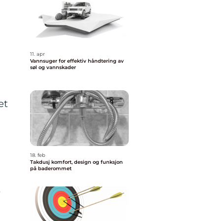
11. apr
Vannsuger for effektiv håndtering av
søl og vannskader
et
18. feb
Takdusj komfort, design og funksjon
på baderommet
r