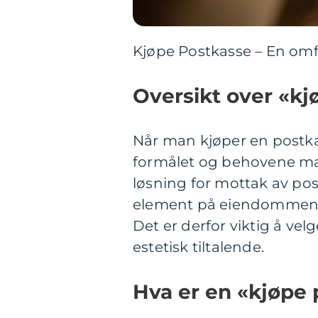
Kjøpe Postkasse – En omfa
Oversikt over «kj
Når man kjøper en postka
formålet og behovene man
løsning for mottak av po
element på eiendommen og
Det er derfor viktig å ve
estetisk tiltalende.
Hva er en «kjøpe