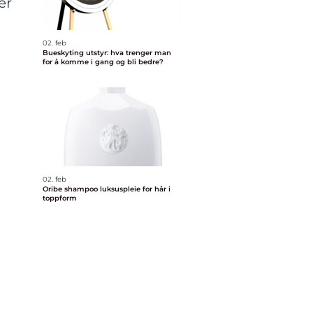
er
02. feb
Bueskyting utstyr: hva trenger man
for å komme i gang og bli bedre?
02. feb
Oribe shampoo luksuspleie for hår i
toppform