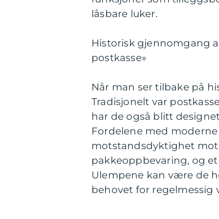
låsbare luker.
Historisk gjennomgang av
postkasse»
Når man ser tilbake på his
Tradisjonelt var postkass
har de også blitt designe
Fordelene med moderne p
motstandsdyktighet mot 
pakkeoppbevaring, og et b
Ulempene kan være de hø
behovet for regelmessig 