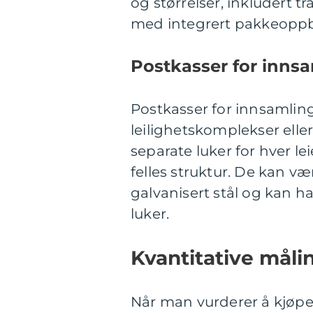
og størrelser, inkludert 
med integrert pakkeoppb
Postkasser for inns
Postkasser for innsamling
leilighetskomplekser elle
separate luker for hver le
felles struktur. De kan væ
galvanisert stål og kan h
luker.
Kvantitative mål
Når man vurderer å kjøpe 