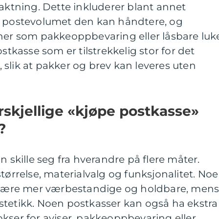
raktning. Dette inkluderer blant annet
, postevolumet den kan håndtere, og
ner som pakkeoppbevaring eller låsbare luke
ostkasse som er tilstrekkelig stor for det
slik at pakker og brev kan leveres uten
orskjellige «kjøpe postkasse»
?
n skille seg fra hverandre på flere måter.
tørrelse, materialvalg og funksjonalitet. No
å være mer værbestandige og holdbare, men
stetikk. Noen postkasser kan også ha ekstra
kser for aviser, pakkeoppbevaring eller