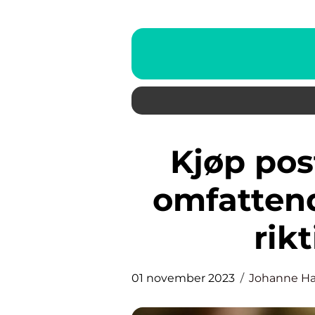
Kjøp postkassetrening: En
omfattend
rik
01 november 2023
Johanne H