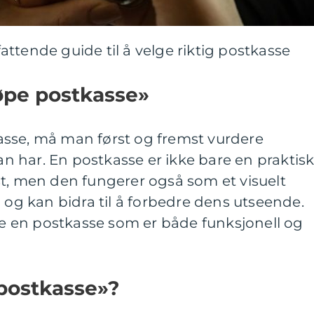
ttende guide til å velge riktig postkasse
øpe postkasse»
sse, må man først og fremst vurdere
 har. En postkasse er ikke bare en praktis
st, men den fungerer også som et visuelt
 kan bidra til å forbedre dens utseende.
lge en postkasse som er både funksjonell og
 postkasse»?