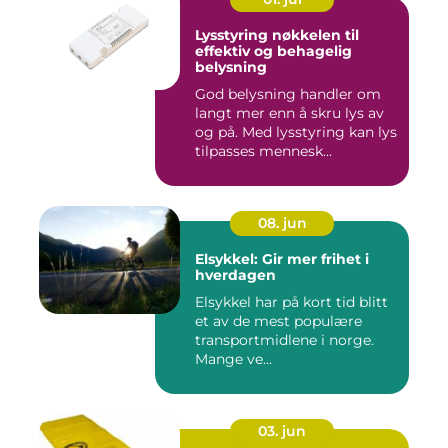
Lysstyring nøkkelen til
effektiv og behagelig
belysning
God belysning handler om
langt mer enn å skru lys av
og på. Med lysstyring kan lys
tilpasses mennesk...
08. jun
Elsykkel: Gir mer frihet i
hverdagen
Elsykkel har på kort tid blitt
et av de mest populære
transportmidlene i norge.
Mange ve...
03. jun