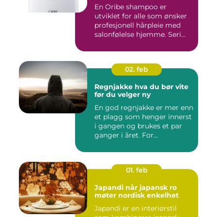
En Oribe shampoo er
utviklet for alle som ønsker
profesjonell hårpleie med
salonfølelse hjemme. Seri...
02. feb
Regnjakke hva du bør vite
før du velger ny
En god regnjakke er mer enn
et plagg som henger innerst
i gangen og brukes et par
ganger i året. For...
01. feb
Japandi når japansk ro
møter nordisk enkelhet
Japandi er en interiørstil