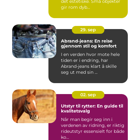
det estetiske. Små objekter
gir rom dyb...
29. sep
Abrand-jeans: En reise
gjennom stil og komfort
I en verden hvor mote hele
tiden er i endring, har
Abrand-jeans klart å skille
seg ut med sin ...
02. sep
Utstyr til rytter: En guide til
kvalitetsvalg
Når man begir seg inn i
verdenen av ridning, er riktig
rideutstyr essensielt for både
ko...