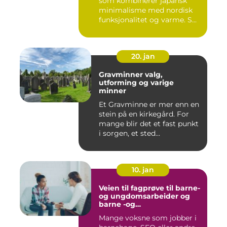
som kombinerer japansk
minimalisme med nordisk
funksjonalitet og varme. S...
20. jan
Gravminner valg,
utforming og varige
minner
Et Gravminne er mer enn en
stein på en kirkegård. For
mange blir det et fast punkt
i sorgen, et sted...
10. jan
Veien til fagprøve til barne-
og ungdomsarbeider og
barne -og
ungdsomarbeiderfaget VG
Mange voksne som jobber i