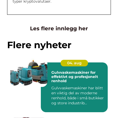
typer kryptovalutaer.
Les flere innlegg her
Flere nyheter
04. aug
Gulvvaskemaskiner for
effektivt og profesjonelt
renhold
Gulvvaskemaskiner har blitt
en viktig del av moderne
renhold, både i små butikker
og store industrib...