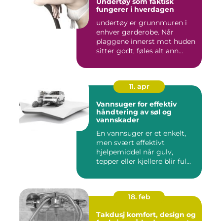
Undertøy som faktisk
fungerer i hverdagen
undertøy er grunnmuren i
enhver garderobe. Når
plaggene innerst mot huden
sitter godt, føles alt ann...
11. apr
Vannsuger for effektiv
håndtering av søl og
vannskader
En vannsuger er et enkelt,
men svært effektivt
hjelpemiddel når gulv,
tepper eller kjellere blir ful...
18. feb
Takdusj komfort, design og