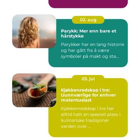
02. aug
Parykk: Mer enn bare et
hårstykke
Parykker har en lang historie
og har gått fra å være
symboler på makt og sta...
03. jul
Kjøkkenredskap i tre:
Uunnværlige for enhver
matentusiast
Kjøkkenredskap i tre har
alltid hatt en spesiell plass i
kulinariske tradisjoner
verden over....