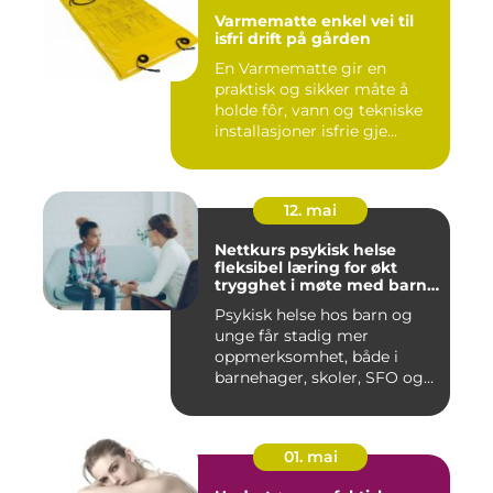
Varmematte enkel vei til
isfri drift på gården
En Varmematte gir en
praktisk og sikker måte å
holde fôr, vann og tekniske
installasjoner isfrie gje...
12. mai
Nettkurs psykisk helse
fleksibel læring for økt
trygghet i møte med barn
og unge
Psykisk helse hos barn og
unge får stadig mer
oppmerksomhet, både i
barnehager, skoler, SFO og
hjem....
01. mai