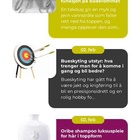
funksjon på baderommet
En takdusj gir en myk og
jevn vannstråle som faller
rett ned fra toppen, og
mange opplever den som
m...
02. feb
Bueskyting utstyr: hva
trenger man for å komme i
gang og bli bedre?
Bueskyting har gått fra å
være jakt og krigføring til å
bli en presisjonsidrett og en
rolig hobby fo...
02. feb
Oribe shampoo luksuspleie
for hår i toppform