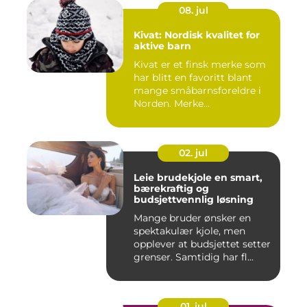
08. jul
Kivat: Nordisk kvalitet for
aktive barn
Kivat er et finsk merke som
har blitt en favoritt blant
mange småbarnsforeldre i
Norden. Merke...
02. jul
Leie brudekjole en smart,
bærekraftig og
budsjettvennlig løsning
Mange bruder ønsker en
spektakulær kjole, men
opplever at budsjettet setter
grenser. Samtidig har fl...
01. jul