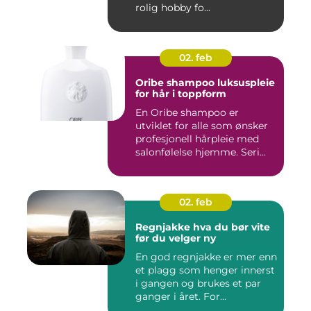
rolig hobby fo...
02. feb
Oribe shampoo luksuspleie
for hår i toppform
En Oribe shampoo er
utviklet for alle som ønsker
profesjonell hårpleie med
salonfølelse hjemme. Seri...
02. feb
Regnjakke hva du bør vite
før du velger ny
En god regnjakke er mer enn
et plagg som henger innerst
i gangen og brukes et par
ganger i året. For...