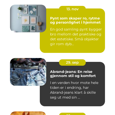
13. nov
Pynt som skaper ro, rytme
og personlighet i hjemmet
En god samling pynt bygger
bro mellom det praktiske og
det estetiske. Små objekter
gir rom dyb...
29. sep
Abrand-jeans: En reise
gjennom stil og komfort
I en verden hvor mote hele
tiden er i endring, har
Abrand-jeans klart å skille
seg ut med sin ...