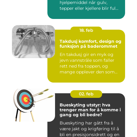
hjelpemiddel når gulv,
tepper eller kjellere blir ful...
18. feb
Takdusj komfort, design og
funksjon på baderommet
En takdusj gir en myk og
jevn vannstråle som faller
rett ned fra toppen, og
mange opplever den som
m...
02. feb
Bueskyting utstyr: hva
trenger man for å komme i
gang og bli bedre?
Bueskyting har gått fra å
være jakt og krigføring til å
bli en presisjonsidrett og en