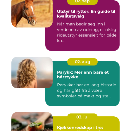
02. sep
Utstyr til rytter: En guide til
kvalitetsvalg
Når man begir seg inn i
verdenen av ridning, er riktig
rideutstyr essensielt for både
ko...
02. aug
Parykk: Mer enn bare et
hårstykke
Parykker har en lang historie
og har gått fra å være
symboler på makt og sta...
03. jul
Kjøkkenredskap i tre: