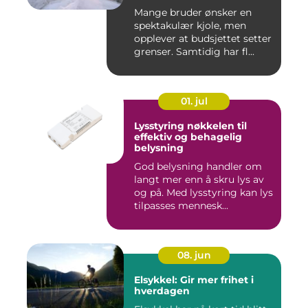
Mange bruder ønsker en
spektakulær kjole, men
opplever at budsjettet setter
grenser. Samtidig har fl...
01. jul
Lysstyring nøkkelen til
effektiv og behagelig
belysning
God belysning handler om
langt mer enn å skru lys av
og på. Med lysstyring kan lys
tilpasses mennesk...
08. jun
Elsykkel: Gir mer frihet i
hverdagen