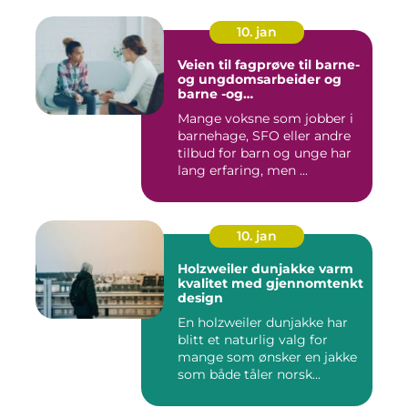
10. jan
Veien til fagprøve til barne-
og ungdomsarbeider og
barne -og
ungdsomarbeiderfaget VG
Mange voksne som jobber i
barnehage, SFO eller andre
tilbud for barn og unge har
lang erfaring, men ...
10. jan
Holzweiler dunjakke varm
kvalitet med gjennomtenkt
design
En holzweiler dunjakke har
blitt et naturlig valg for
mange som ønsker en jakke
som både tåler norsk...