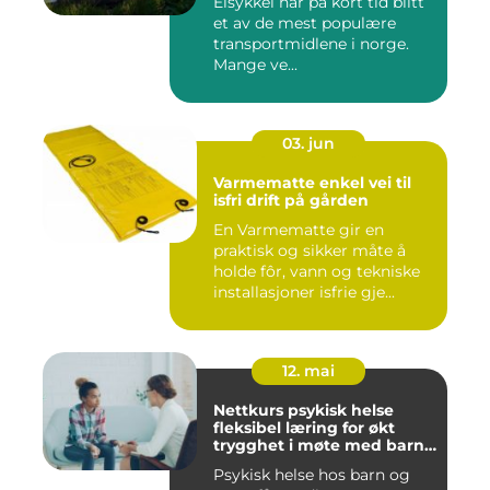
Elsykkel har på kort tid blitt
et av de mest populære
transportmidlene i norge.
Mange ve...
03. jun
Varmematte enkel vei til
isfri drift på gården
En Varmematte gir en
praktisk og sikker måte å
holde fôr, vann og tekniske
installasjoner isfrie gje...
12. mai
Nettkurs psykisk helse
fleksibel læring for økt
trygghet i møte med barn
og unge
Psykisk helse hos barn og