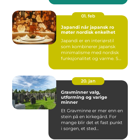
01. feb
Japandi når japansk ro
møter nordisk enkelhet
Japandi er en interiørstil
som kombinerer japansk
minimalisme med nordisk
funksjonalitet og varme. S...
20. jan
Gravminner valg,
utforming og varige
minner
Et Gravminne er mer enn en
stein på en kirkegård. For
mange blir det et fast punkt
i sorgen, et sted...