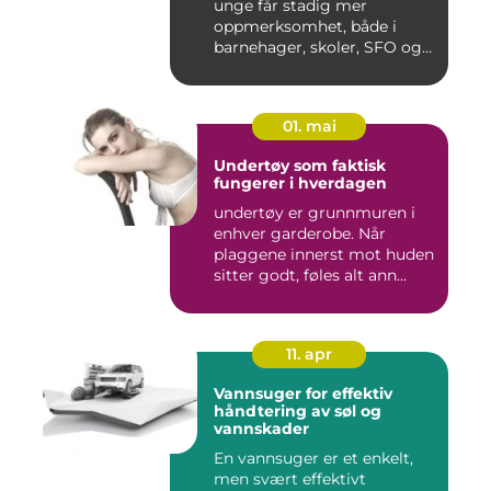
unge får stadig mer
oppmerksomhet, både i
barnehager, skoler, SFO og
hjem....
01. mai
Undertøy som faktisk
fungerer i hverdagen
undertøy er grunnmuren i
enhver garderobe. Når
plaggene innerst mot huden
sitter godt, føles alt ann...
11. apr
Vannsuger for effektiv
håndtering av søl og
vannskader
En vannsuger er et enkelt,
men svært effektivt