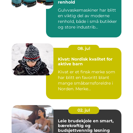
renhold
Gulvvaskemaskiner har blitt
en viktig del av moderne
renhold, både i små butikker
og store industrib...
08. jul
Kivat: Nordisk kvalitet for
aktive barn
Kivat er et finsk merke som
har blitt en favoritt blant
mange småbarnsforeldre i
Norden. Merke...
02. jul
Leie brudekjole en smart,
bærekraftig og
budsjettvennlig løsning