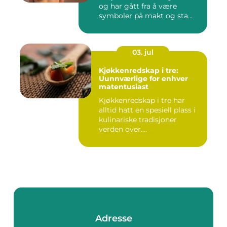
og har gått fra å være
symboler på makt og sta...
03. jul
Kjøkkenredskap i tre:
Uunnværlige for enhver
matentusiast
Kjøkkenredskap i tre har
alltid hatt en spesiell plass i
kulinariske tradisjoner
verden over....
Adresse