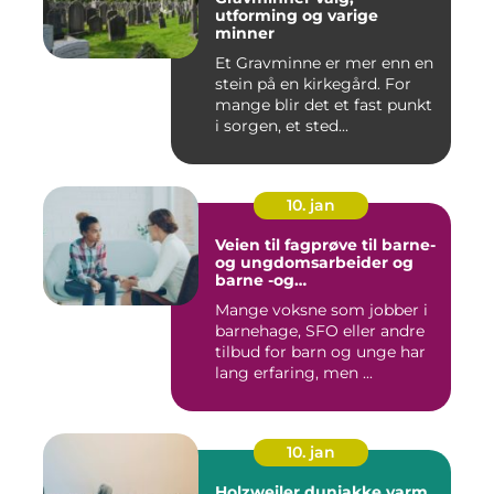
utforming og varige
minner
Et Gravminne er mer enn en
stein på en kirkegård. For
mange blir det et fast punkt
i sorgen, et sted...
10. jan
Veien til fagprøve til barne-
og ungdomsarbeider og
barne -og
ungdsomarbeiderfaget VG
Mange voksne som jobber i
barnehage, SFO eller andre
tilbud for barn og unge har
lang erfaring, men ...
10. jan
Holzweiler dunjakke varm