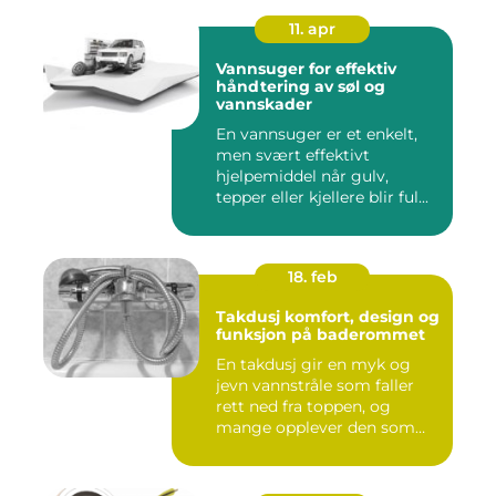
11. apr
Vannsuger for effektiv
håndtering av søl og
vannskader
En vannsuger er et enkelt,
men svært effektivt
hjelpemiddel når gulv,
tepper eller kjellere blir ful...
18. feb
Takdusj komfort, design og
funksjon på baderommet
En takdusj gir en myk og
jevn vannstråle som faller
rett ned fra toppen, og
mange opplever den som
m...