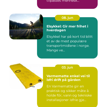
tilpasses mennesk...
08. jun
Elsykkel: Gir mer frihet i
hverdagen
Elsykkel har på kort tid blitt
et av de mest populære
transportmidlene i norge.
Mange ve...
03. jun
Varmematte enkel vei til
isfri drift på gården
En Varmematte gir en
praktisk og sikker måte å
holde fôr, vann og tekniske
installasjoner isfrie gje...