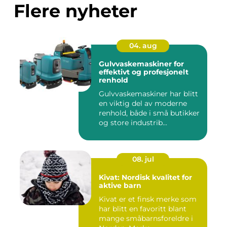
Flere nyheter
04. aug
Gulvvaskemaskiner for
effektivt og profesjonelt
renhold
Gulvvaskemaskiner har blitt
en viktig del av moderne
renhold, både i små butikker
og store industrib...
08. jul
Kivat: Nordisk kvalitet for
aktive barn
Kivat er et finsk merke som
har blitt en favoritt blant
mange småbarnsforeldre i