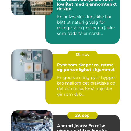
kvalitet med gjennomtenkt
design
En holzweiler dunjakke har
blitt et naturlig valg for
mange som ønsker en jakke
som både tåler norsk...
13. nov
Pynt som skaper ro, rytme
og personlighet i hjemmet
En god samling pynt bygger
bro mellom det praktiske og
det estetiske. Små objekter
gir rom dyb...
29. sep
Abrand-jeans: En reise
gjennom stil og komfort