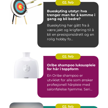
02. feb
Bueskyting utstyr: hva
trenger man for å komme i
gang og bli bedre?
Bueskyting har gått fra å
være jakt og krigføring til å
bli en presisjonsidrett og en
rolig hobby fo...
02. feb
Oribe shampoo luksuspleie
for hår i toppform
En Oribe shampoo er
utviklet for alle som ønsker
profesjonell hårpleie med
salonfølelse hjemme. Seri...
02. feb