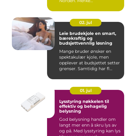
Norden. Merke...
02. jul
Leie brudekjole en smart,
bærekraftig og
budsjettvennlig løsning
Mange bruder ønsker en
spektakulær kjole, men
opplever at budsjettet setter
grenser. Samtidig har fl...
01. jul
Lysstyring nøkkelen til
effektiv og behagelig
belysning
God belysning handler om
langt mer enn å skru lys av
og på. Med lysstyring kan lys