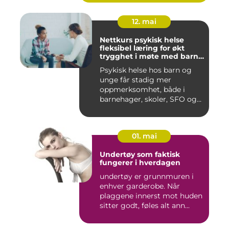
12. mai
Nettkurs psykisk helse
fleksibel læring for økt
trygghet i møte med barn
og unge
Psykisk helse hos barn og
unge får stadig mer
oppmerksomhet, både i
barnehager, skoler, SFO og
hjem....
01. mai
Undertøy som faktisk
fungerer i hverdagen
undertøy er grunnmuren i
enhver garderobe. Når
plaggene innerst mot huden
sitter godt, føles alt ann...