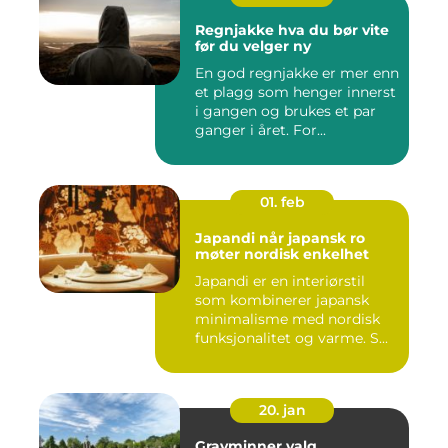
Regnjakke hva du bør vite
før du velger ny
En god regnjakke er mer enn
et plagg som henger innerst
i gangen og brukes et par
ganger i året. For...
01. feb
Japandi når japansk ro
møter nordisk enkelhet
Japandi er en interiørstil
som kombinerer japansk
minimalisme med nordisk
funksjonalitet og varme. S...
20. jan
Gravminner valg,