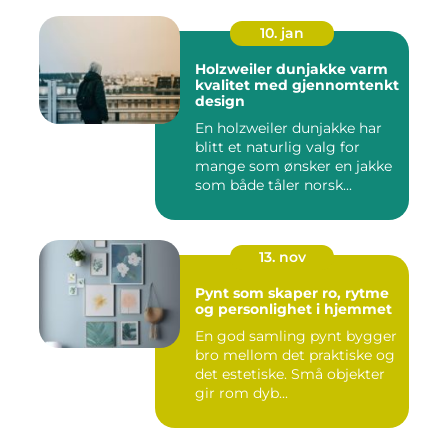
10. jan
Holzweiler dunjakke varm
kvalitet med gjennomtenkt
design
En holzweiler dunjakke har
blitt et naturlig valg for
mange som ønsker en jakke
som både tåler norsk...
13. nov
Pynt som skaper ro, rytme
og personlighet i hjemmet
En god samling pynt bygger
bro mellom det praktiske og
det estetiske. Små objekter
gir rom dyb...