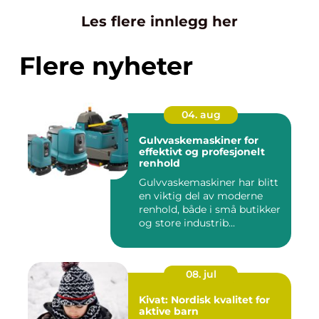
Les flere innlegg her
Flere nyheter
04. aug
Gulvvaskemaskiner for
effektivt og profesjonelt
renhold
Gulvvaskemaskiner har blitt
en viktig del av moderne
renhold, både i små butikker
og store industrib...
08. jul
Kivat: Nordisk kvalitet for
aktive barn