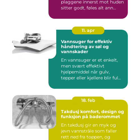
plaggene innerst mot huden
sitter godt, føles alt ann...
11. apr
Vannsuger for effektiv
håndtering av søl og
vannskader
En vannsuger er et enkelt,
men svært effektivt
hjelpemiddel når gulv,
tepper eller kjellere blir ful...
18. feb
Takdusj komfort, design og
funksjon på baderommet
En takdusj gir en myk og
jevn vannstråle som faller
rett ned fra toppen, og