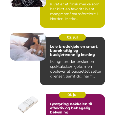
Kivat er et finsk merke som
har blitt en favoritt blant
mange småbarnsforeldre i
Norden. Merke...
02. jul
Leie brudekjole en smart,
bærekraftig og
budsjettvennlig løsning
Mange bruder ønsker en
spektakulær kjole, men
opplever at budsjettet setter
grenser. Samtidig har fl...
01. jul
Lysstyring nøkkelen til
effektiv og behagelig
belysning