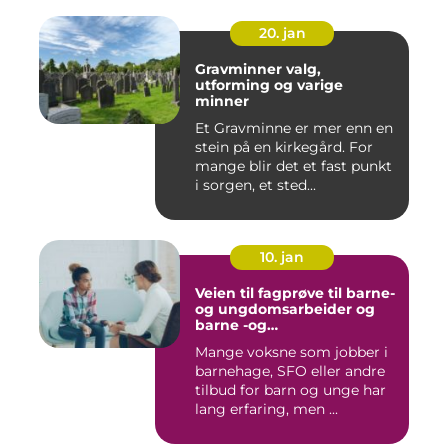
20. jan
Gravminner valg,
utforming og varige
minner
Et Gravminne er mer enn en
stein på en kirkegård. For
mange blir det et fast punkt
i sorgen, et sted...
10. jan
Veien til fagprøve til barne-
og ungdomsarbeider og
barne -og
ungdsomarbeiderfaget VG
Mange voksne som jobber i
barnehage, SFO eller andre
tilbud for barn og unge har
lang erfaring, men ...