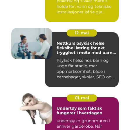
praktisk og sikker måte å
holde fôr, vann og tekniske
installasjoner isfrie gje...
12. mai
Nettkurs psykisk helse
fleksibel læring for økt
trygghet i møte med barn
og unge
Psykisk helse hos barn og
unge får stadig mer
oppmerksomhet, både i
barnehager, skoler, SFO og
hjem....
01. mai
Undertøy som faktisk
fungerer i hverdagen
undertøy er grunnmuren i
enhver garderobe. Når