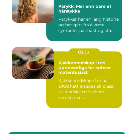
Parykk: Mer enn bare et
hårstykke
Parykker har en lang historie
og har gått fra å være
symboler på makt og sta...
03. jul
Kjøkkenredskap i tre:
Uunnværlige for enhver
matentusiast
Kjøkkenredskap i tre har
alltid hatt en spesiell plass i
kulinariske tradisjoner
verden over....