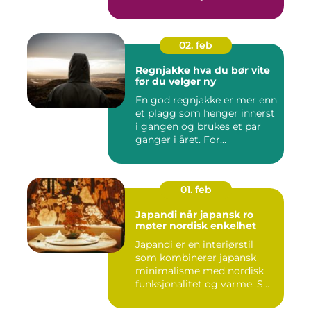
02. feb
Regnjakke hva du bør vite
før du velger ny
En god regnjakke er mer enn
et plagg som henger innerst
i gangen og brukes et par
ganger i året. For...
01. feb
Japandi når japansk ro
møter nordisk enkelhet
Japandi er en interiørstil
som kombinerer japansk
minimalisme med nordisk
funksjonalitet og varme. S...