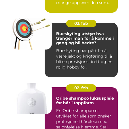
mange opplever den som
m...
02. feb
Bueskyting utstyr: hva
trenger man for å komme i
gang og bli bedre?
Bueskyting har gått fra å
være jakt og krigføring til å
bli en presisjonsidrett og en
rolig hobby fo...
02. feb
Oribe shampoo luksuspleie
for hår i toppform
En Oribe shampoo er
utviklet for alle som ønsker
profesjonell hårpleie med
salonfølelse hjemme. Seri...