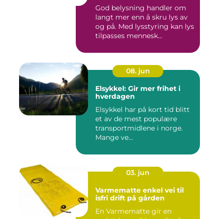
God belysning handler om
langt mer enn å skru lys av
og på. Med lysstyring kan lys
tilpasses mennesk...
08. jun
Elsykkel: Gir mer frihet i
hverdagen
Elsykkel har på kort tid blitt
et av de mest populære
transportmidlene i norge.
Mange ve...
03. jun
Varmematte enkel vei til
isfri drift på gården
En Varmematte gir en