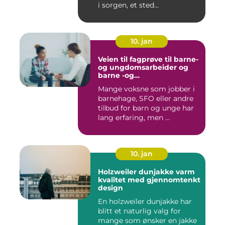
i sorgen, et sted...
10. jan
Veien til fagprøve til barne-
og ungdomsarbeider og
barne -og
ungdsomarbeiderfaget VG
Mange voksne som jobber i
barnehage, SFO eller andre
tilbud for barn og unge har
lang erfaring, men ...
10. jan
Holzweiler dunjakke varm
kvalitet med gjennomtenkt
design
En holzweiler dunjakke har
blitt et naturlig valg for
mange som ønsker en jakke