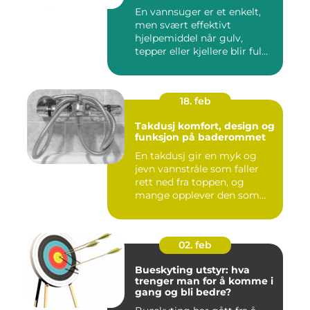
En vannsuger er et enkelt,
men svært effektivt
hjelpemiddel når gulv,
tepper eller kjellere blir ful...
18. feb
Takdusj komfort, design og
funksjon på baderommet
En takdusj gir en myk og
jevn vannstråle som faller
rett ned fra toppen, og
mange opplever den som
m...
02. feb
Bueskyting utstyr: hva
trenger man for å komme i
gang og bli bedre?