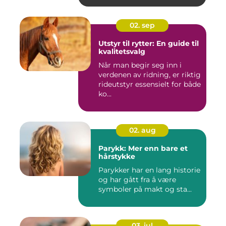
02. sep
Utstyr til rytter: En guide til
kvalitetsvalg
Når man begir seg inn i
verdenen av ridning, er riktig
rideutstyr essensielt for både
ko...
02. aug
Parykk: Mer enn bare et
hårstykke
Parykker har en lang historie
og har gått fra å være
symboler på makt og sta...
03. jul