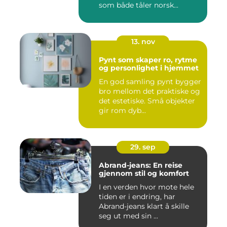
som både tåler norsk...
13. nov
Pynt som skaper ro, rytme
og personlighet i hjemmet
En god samling pynt bygger
bro mellom det praktiske og
det estetiske. Små objekter
gir rom dyb...
29. sep
Abrand-jeans: En reise
gjennom stil og komfort
I en verden hvor mote hele
tiden er i endring, har
Abrand-jeans klart å skille
seg ut med sin ...