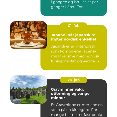
i gangen og brukes et par
ganger i året. For...
01. feb
Japandi når japansk ro
møter nordisk enkelhet
Japandi er en interiørstil
som kombinerer japansk
minimalisme med nordisk
funksjonalitet og varme. S...
20. jan
Gravminner valg,
utforming og varige
minner
Et Gravminne er mer enn en
stein på en kirkegård. For
mange blir det et fast punkt