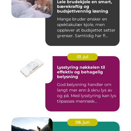
Leie brudekjole en smart,
bærekraftig og
budsjettvennlig løsning
Mange bruder ønsker en
spektakulær kjole, men
opplever at budsjettet setter
grenser. Samtidig har fl...
01. jul
Lysstyring nøkkelen til
effektiv og behagelig
belysning
God belysning handler om
langt mer enn å skru lys av
og på. Med lysstyring kan lys
tilpasses mennesk...
08. jun