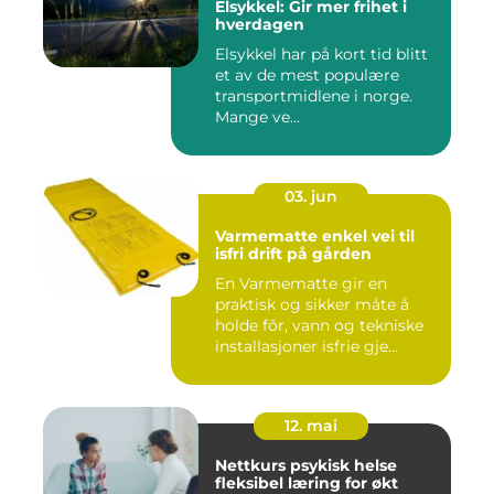
Elsykkel: Gir mer frihet i
hverdagen
Elsykkel har på kort tid blitt
et av de mest populære
transportmidlene i norge.
Mange ve...
03. jun
Varmematte enkel vei til
isfri drift på gården
En Varmematte gir en
praktisk og sikker måte å
holde fôr, vann og tekniske
installasjoner isfrie gje...
12. mai
Nettkurs psykisk helse
fleksibel læring for økt