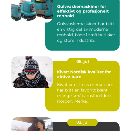
Gulvvaskemaskiner for
effektivt og profesjonelt
renhold
Gulvvaskemaskiner har blitt
en viktig del av moderne
renhold, både i små butikker
og store industrib...
08. jul
Kivat: Nordisk kvalitet for
aktive barn
Kivat er et finsk merke som
har blitt en favoritt blant
mange småbarnsforeldre i
Norden. Merke...
02. jul