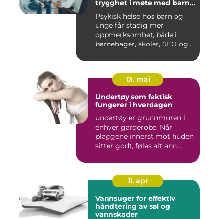
trygghet i møte med barn
og unge
Psykisk helse hos barn og
unge får stadig mer
oppmerksomhet, både i
barnehager, skoler, SFO og
hjem....
01. mai
Undertøy som faktisk
fungerer i hverdagen
undertøy er grunnmuren i
enhver garderobe. Når
plaggene innerst mot huden
sitter godt, føles alt ann...
11. apr
Vannsuger for effektiv
håndtering av søl og
vannskader