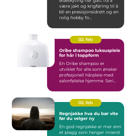
Bueskyting har gått fra å
være jakt og krigføring til å
bli en presisjonsidrett og en
rolig hobby fo...
02. feb
Oribe shampoo luksuspleie
for hår i toppform
En Oribe shampoo er
utviklet for alle som ønsker
profesjonell hårpleie med
salonfølelse hjemme. Seri...
02. feb
Regnjakke hva du bør vite
før du velger ny
En god regnjakke er mer enn
et plagg som henger innerst