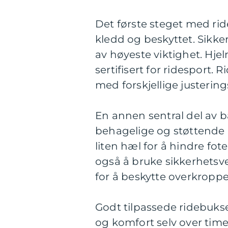
Det første steget med rideu
kledd og beskyttet. Sikke
av høyeste viktighet. Hje
sertifisert for ridesport. 
med forskjellige justerin
En annen sentral del av ba
behagelige og støttende r
liten hæl for å hindre fo
også å bruke sikkerhetsve
for å beskytte overkroppen
Godt tilpassede ridebukser,
og komfort selv over time