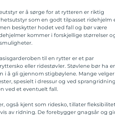
tstyr er å sørge for at rytteren er riktig
rhetsutstyr som en godt tilpasset ridehjelm 
lmen beskytter hodet ved fall og bør være
Ridehjelmer kommer i forskjellige størrelser o
gsmuligheter.
sisgarderoben til en rytter er et par
yttersko eller ridestøvler. Støvlene bør ha e
ten i å gli gjennom stigbøylene. Mange velger
ster, spesielt i dressur og ved sprangridning
 ved et eventuelt fall.
 også kjent som ridesko, tillater fleksibilite
vis av ridning. De forebygger gnagsår og gi