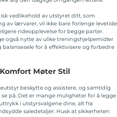
ekk ally den daglige omgangen lettere.
k vedlikehold av utstyret ditt, som
 av lærvarer, vil ikke bare forlenge levetide
igere rideopplevelse for begge parter.
e også nytte av ulike treningshjelpemidler
 balansesele for å effektivisere og forbedre
Komfort Møter Stil
ideutstyr beskytte og assistere, og samtidig
 se på. Det er mange muligheter for å legge
uttrykk i utstyrsvalgene dine, alt fra
ndsydde saledetaljer. Husk at sikkerheten