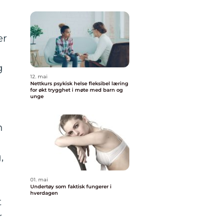
er
g
12. mai
Nettkurs psykisk helse fleksibel læring
for økt trygghet i møte med barn og
unge
n
,
01. mai
Undertøy som faktisk fungerer i
hverdagen
t
r