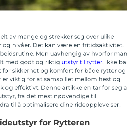
elt av mange og strekker seg over ulike
og nivåer. Det kan være en fritidsaktivitet,
 arbeidsrutine. Men uavhengig av hvorfor ma
ielt med godt og riktig
utstyr til rytter
. Ikke ba
for sikkerhet og komfort for både rytter og
r er viktig for at samspillet mellom hest og
 og effektivt. Denne artikkelen tar for seg a
tstyr, fra det mest nødvendige til
ra til å optimalisere dine rideopplevelser.
deutstyr for Rytteren