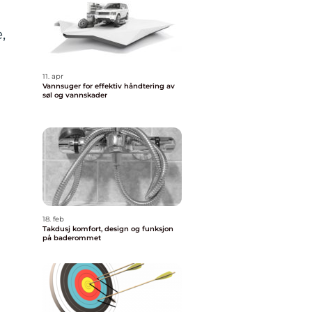
å
,
11. apr
Vannsuger for effektiv håndtering av
søl og vannskader
18. feb
Takdusj komfort, design og funksjon
på baderommet