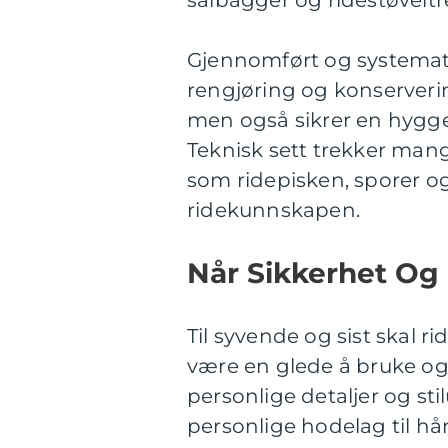
salbagger og ridestøveltr
Gjennomført og systematis
rengjøring og konservering
men også sikrer en hyggel
Teknisk sett trekker mang
som ridepisken, sporer og
ridekunnskapen.
Når Sikkerhet Og 
Til syvende og sist skal r
være en glede å bruke og
personlige detaljer og stil
personlige hodelag til hå