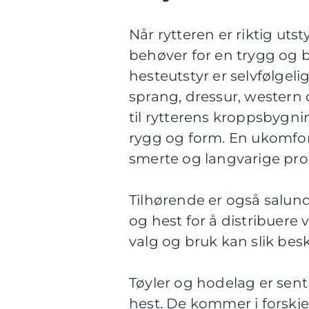
Når rytteren er riktig utst
behøver for en trygg og b
hesteutstyr er selvfølgeli
sprang, dressur, western o
til rytterens kroppsbygnin
rygg og form. En ukomforta
smerte og langvarige pro
Tilhørende er også salun
og hest for å distribuere v
valg og bruk kan slik bes
Tøyler og hodelag er sen
hest. De kommer i forskjel