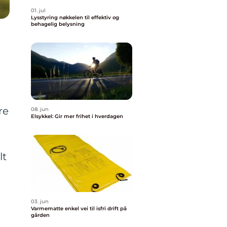
01. jul
Lysstyring nøkkelen til effektiv og
behagelig belysning
n
re
08. jun
Elsykkel: Gir mer frihet i hverdagen
lt
03. jun
Varmematte enkel vei til isfri drift på
gården