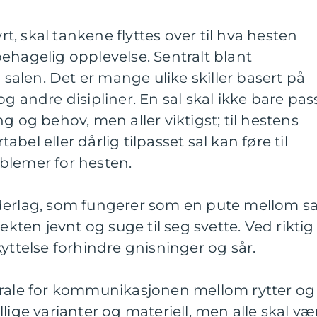
yrt, skal tankene flyttes over til hva hesten
ehagelig opplevelse. Sentralt blant
g salen. Det er mange ulike skiller basert på
g andre disipliner. En sal skal ikke bare pas
g og behov, men aller viktigst; til hestens
bel eller dårlig tilpasset sal kan føre til
blemer for hesten.
derlag, som fungerer som en pute mellom sa
ekten jevnt og suge til seg svette. Ved riktig
kyttelse forhindre gnisninger og sår.
trale for kommunikasjonen mellom rytter og
lige varianter og materiell, men alle skal væ