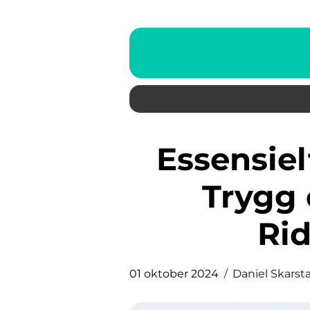
Essensielt Rideutstyr for En
Trygg 
Ri
01 oktober 2024
Daniel Skarst