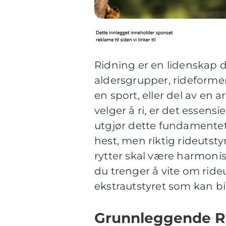
Ridning er en lidenskap d
aldersgrupper, rideformer 
en sport, eller del av en
velger å ri, er det essens
utgjør dette fundamentet 
hest, men riktig rideutsty
rytter skal være harmonisk
du trenger å vite om rideu
ekstrautstyret som kan bid
Grunnleggende Ri