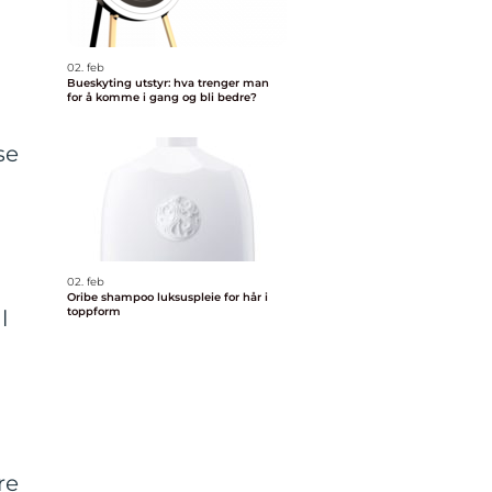
02. feb
Bueskyting utstyr: hva trenger man
for å komme i gang og bli bedre?
se
02. feb
Oribe shampoo luksuspleie for hår i
toppform
l
re