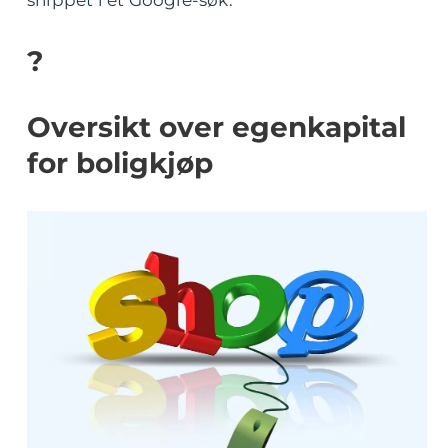
snippet i et Google-søk.
?
Oversikt over egenkapital
for boligkjøp