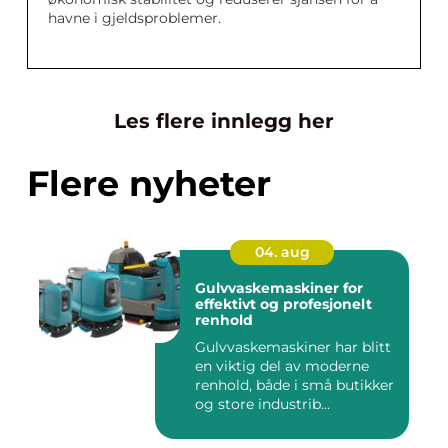
havne i gjeldsproblemer.
Les flere innlegg her
Flere nyheter
04. aug
Gulvvaskemaskiner for
effektivt og profesjonelt
renhold
Gulvvaskemaskiner har blitt
en viktig del av moderne
renhold, både i små butikker
og store industrib...