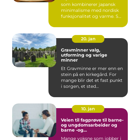
som kombinerer japansk
minimalisme med nordisk
funksjonalitet og varme. S...
20. jan
Gravminner valg,
utforming og varige
minner
Et Gravminne er mer enn en
stein på en kirkegård. For
mange blir det et fast punkt
i sorgen, et sted...
10. jan
Veien til fagprøve til barne-
og ungdomsarbeider og
barne -og
ungdsomarbeiderfaget VG
Mange voksne som jobber i