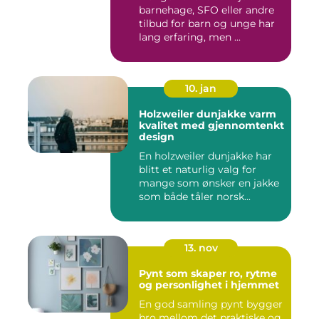
barnehage, SFO eller andre
tilbud for barn og unge har
lang erfaring, men ...
10. jan
Holzweiler dunjakke varm
kvalitet med gjennomtenkt
design
En holzweiler dunjakke har
blitt et naturlig valg for
mange som ønsker en jakke
som både tåler norsk...
13. nov
Pynt som skaper ro, rytme
og personlighet i hjemmet
En god samling pynt bygger
bro mellom det praktiske og