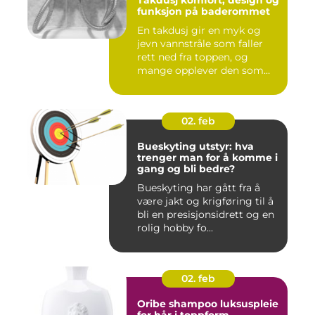
funksjon på baderommet
En takdusj gir en myk og
jevn vannstråle som faller
rett ned fra toppen, og
mange opplever den som
m...
02. feb
Bueskyting utstyr: hva
trenger man for å komme i
gang og bli bedre?
Bueskyting har gått fra å
være jakt og krigføring til å
bli en presisjonsidrett og en
rolig hobby fo...
02. feb
Oribe shampoo luksuspleie
for hår i toppform