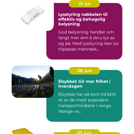
01. jul
Lysstyring nøkkelen til
effektiv og behagelig
belysning
God belysning handler om
langt mer enn å skru lys av
og på. Med lysstyring kan lys
tilpasses mennesk...
08. jun
Elsykkel: Gir mer frihet i
hverdagen
Elsykkel har på kort tid blitt
et av de mest populære
transportmidlene i norge.
Mange ve...
03. jun