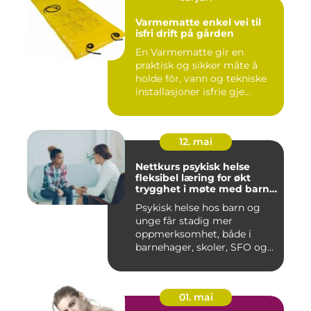
Varmematte enkel vei til
isfri drift på gården
En Varmematte gir en
praktisk og sikker måte å
holde fôr, vann og tekniske
installasjoner isfrie gje...
12. mai
Nettkurs psykisk helse
fleksibel læring for økt
trygghet i møte med barn
og unge
Psykisk helse hos barn og
unge får stadig mer
oppmerksomhet, både i
barnehager, skoler, SFO og
hjem....
01. mai