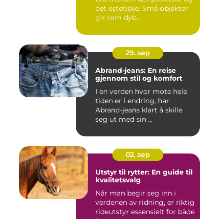
det estetiske. Små objekter
gir rom dyb...
29. sep
Abrand-jeans: En reise
gjennom stil og komfort
I en verden hvor mote hele
tiden er i endring, har
Abrand-jeans klart å skille
seg ut med sin ...
02. sep
Utstyr til rytter: En guide til
kvalitetsvalg
Når man begir seg inn i
verdenen av ridning, er riktig
rideutstyr essensielt for både