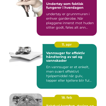
Undertøy som faktisk
fungerer i hverdagen
undertøy er grunnmuren i
enhver garderobe. Når
plaggene innerst mot huden
sitter godt, føles alt ann...
11. apr
Vannsuger for effektiv
håndtering av søl og
vannskader
En vannsuger er et enkelt,
men svært effektivt
hjelpemiddel når gulv,
tepper eller kjellere blir ful...
18. feb
Takdusj komfort, design og