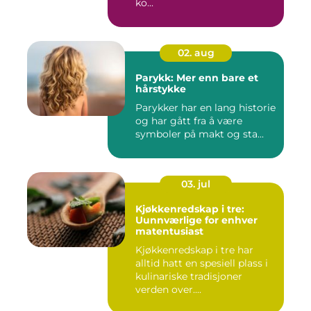
ko...
02. aug
Parykk: Mer enn bare et
hårstykke
Parykker har en lang historie
og har gått fra å være
symboler på makt og sta...
03. jul
Kjøkkenredskap i tre:
Uunnværlige for enhver
matentusiast
Kjøkkenredskap i tre har
alltid hatt en spesiell plass i
kulinariske tradisjoner
verden over....