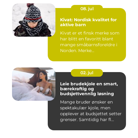
08. jul
Kivat: Nordisk kvalitet for
aktive barn
Kivat er et finsk merke som
har blitt en favoritt blant
mange småbarnsforeldre i
Norden. Merke...
02. jul
Leie brudekjole en smart,
bærekraftig og
budsjettvennlig løsning
Mange bruder ønsker en
spektakulær kjole, men
opplever at budsjettet setter
grenser. Samtidig har fl...