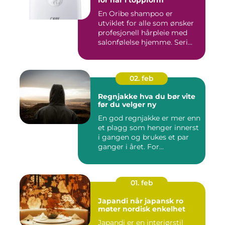
En Oribe shampoo er
utviklet for alle som ønsker
profesjonell hårpleie med
salonfølelse hjemme. Seri...
02. feb
Regnjakke hva du bør vite
før du velger ny
En god regnjakke er mer enn
et plagg som henger innerst
i gangen og brukes et par
ganger i året. For...
01. feb
Japandi når japansk ro
møter nordisk enkelhet
Japandi er en interiørstil